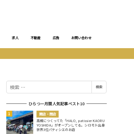
求人
不動産
広告
お問い合わせ
検
検索
索
ひらつー月間人気記事ベスト10
開店・閉店
高槻につくってた「HALO, patissier KAORU
YOSHIDA」がオープンしてる。シロモト出身
世界3位パティシエのお店