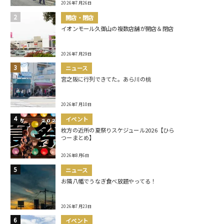
2026年7月26日
開店・閉店
イオンモール久御山の複数店舗が開店＆閉店
2026年7月29日
ニュース
宮之阪に行列できてた。あら川の桃
2026年7月10日
イベント
枚方の近所の夏祭りスケジュール2026【ひら
つーまとめ】
2026年8月6日
ニュース
お隣八幡でうなぎ食べ放題やってる！
2026年7月23日
イベント