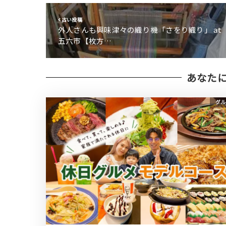
古い投稿
外人さんも興味津々の織り機「さをり織り」 at
五六市【枚方…
あなた
グル