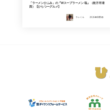
「ラーメンひふみ」の『Wスープラーメン 塩』（枚方市渚
西）【ひらつーグルメ】
りっ くん
2026年8月5日