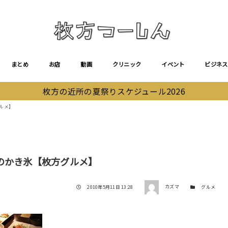
まとめ
お店
動画
クリニック
イベント
ビジネス
枚方の近所の夏祭りスケジュール2026
グルメ】
凍氷のかき氷【枚方グルメ】
著者
投稿日
カテゴリー
2010年5月11日 13:28
カズマ
グルメ