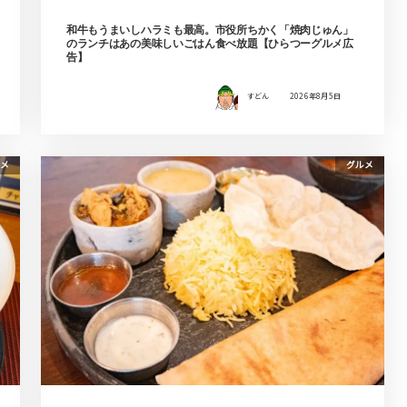
和牛もうまいしハラミも最高。市役所ちかく「焼肉じゅん」
のランチはあの美味しいごはん食べ放題【ひらつーグルメ広
告】
すどん
2026年8月5日
メ
グルメ