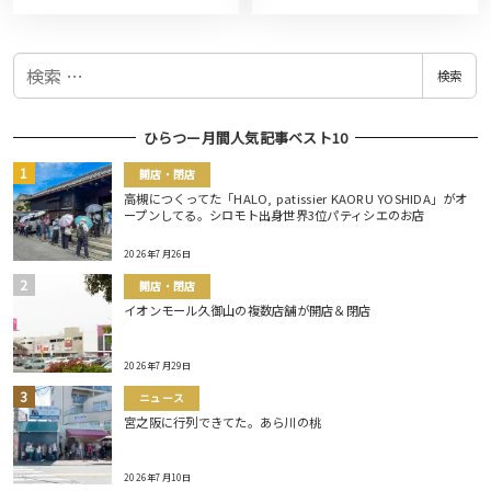
検
検索
索
ひらつー月間人気記事ベスト10
開店・閉店
高槻につくってた「HALO, patissier KAORU YOSHIDA」がオ
ープンしてる。シロモト出身世界3位パティシエのお店
2026年7月26日
開店・閉店
イオンモール久御山の複数店舗が開店＆閉店
2026年7月29日
ニュース
宮之阪に行列できてた。あら川の桃
2026年7月10日