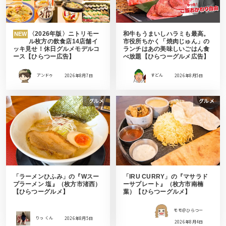
〈2026年版〉ニトリモー
和牛もうまいしハラミも最高。
NEW
ル枚方の飲食店14店舗イ
市役所ちかく「焼肉じゅん」の
ッキ見せ！休日グルメモデルコ
ランチはあの美味しいごはん食
ース【ひらつー広告】
べ放題【ひらつーグルメ広告】
アンドゥ
2026年8月7日
すどん
2026年8月5日
グルメ
グルメ
「ラーメンひふみ」の『Wスー
「IRU CURRY」の『マサラド
プラーメン 塩』（枚方市渚西）
ーサプレート』（枚方市南楠
【ひらつーグルメ】
葉）【ひらつーグルメ】
モモ＠ひらつー
りっ くん
2026年8月5日
2026年8月4日