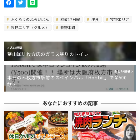
ふくろうのふらいぱん
府道17号線
洋食
牧野エリア
牧野エリア（グルメ）
牧野本町
古い投稿
葉山珈琲枚方店のガラス張りのトイレ
新しい投稿
本日のみ枚方市駅前のスペインバル「Hobbit」で￥500
飲…
あなたにおすすめの記事
グルメ
グルメ