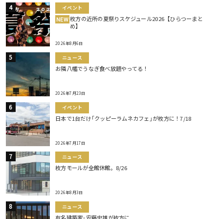
イベント
枚方の近所の夏祭りスケジュール2026【ひらつーまと
NEW
め】
2026年8月6日
ニュース
お隣八幡でうなぎ食べ放題やってる！
2026年7月23日
イベント
日本で1台だけ｢クッピーラムネカフェ｣が枚方に！7/18
2026年7月17日
ニュース
枚方モールが全館休館。8/26
2026年8月3日
ニュース
有名建築家･安藤忠雄が枚方に