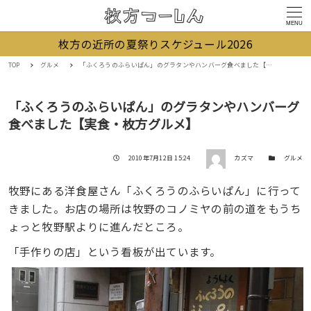
MENU
枚方の近所の夏祭りスケジュール2026
TOP
グルメ
「ふくろうのふらいぱん」のグラタンやハンバーグ食べました【実食・枚方グルメ】
「ふくろうのふらいぱん」のグラタンやハンバーグ
食べました【実食・枚方グルメ】
著者
投稿日
カテゴリー
2010年7月12日 15:24
カズマ
グルメ
牧野にある洋食屋さん「ふくろうのふらいぱん」に行って
きました。お店の場所は牧野のコノミヤの前の道をもうち
ょっと牧野駅よりに進んだところ。
「手作りの店」という看板が出ています。