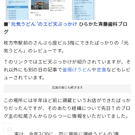
■
‘ 元気うどん ’のエビ天ぶっかけ
ひらかた斉藤歯科ブロ
グ
枚方市駅前のさんぷら座ビル3階にできたばっかりの「元
気うどん」のレビューです。
↑のリンクではエビ天ぶっかけが紹介されていますが、そ
れ以外にも別の日の記事で
釜揚げうどん
や
定食
などもレビ
ューされています。
広告の後にも続きます
この場所には半年ほど前に讃蔵というお店ができたばっか
りだったんですが、そのあたり経緯について先日↑のブロ
グ主の松尾さんからひらつーに情報をいただいてました。
実は、今年2/20に、同じ場所に讃岐うどんの‘讃