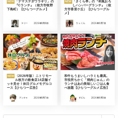
「ナマステダワラギリ」の
「さくら亭」の『和風おろ
NEW
NEW
『Cランチ』（枚方市牧野
しハンバーグランチ』（枚
下島町）【ひらつーグルメ】
方市香里ケ丘）【ひらつーグル
メ】
トリー
2026年8月8日
りっ くん
2026年8月7日
グルメ
グルメ
〈2026年版〉ニトリモー
和牛もうまいしハラミも最高。
NEW
ル枚方の飲食店14店舗イ
市役所ちかく「焼肉じゅん」の
ッキ見せ！休日グルメモデルコ
ランチはあの美味しいごはん食
ース【ひらつー広告】
べ放題【ひらつーグルメ広告】
アンドゥ
2026年8月7日
すどん
2026年8月5日
検