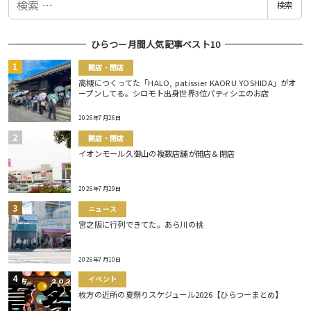
検索
索
ひらつー月間人気記事ベスト10
開店・閉店
高槻につくってた「HALO, patissier KAORU YOSHIDA」がオ
ープンしてる。シロモト出身世界3位パティシエのお店
2026年7月26日
開店・閉店
イオンモール久御山の複数店舗が開店＆閉店
2026年7月29日
ニュース
宮之阪に行列できてた。あら川の桃
2026年7月10日
イベント
枚方の近所の夏祭りスケジュール2026【ひらつーまとめ】