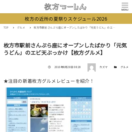
MENU
枚方の近所の夏祭りスケジュール2026
TOP
グルメ
枚方市駅前さんぷら座にオープンしたばかり「元気うどん」のエビ天ぶっかけ【枚方グルメ】
枚方市駅前さんぷら座にオープンしたばかり「元気
うどん」のエビ天ぶっかけ【枚方グルメ】
著者
投稿日
カテゴリー
2010年8月28日 08:28
カズマ
グルメ
★注目の新着枚方グルメレビューを紹介！