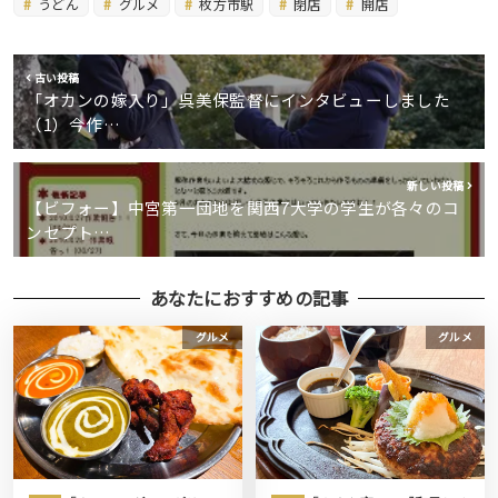
うどん
グルメ
枚方市駅
閉店
開店
古い投稿
「オカンの嫁入り」呉美保監督にインタビューしました
（1）今作…
新しい投稿
【ビフォー】中宮第一団地を関西7大学の学生が各々のコ
ンセプト…
あなたにおすすめの記事
グルメ
グルメ