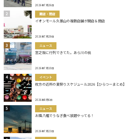
2026年7月26日
開店・閉店
イオンモール久御山の複数店舗が開店＆閉店
2026年7月29日
ニュース
宮之阪に行列できてた。あら川の桃
2026年7月10日
イベント
枚方の近所の夏祭りスケジュール2026【ひらつーまとめ】
2026年8月6日
ニュース
お隣八幡でうなぎ食べ放題やってる！
2026年7月23日