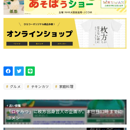
グルメ
チキンカツ
家庭料理
古い投稿
「ロケみつ」に枚方出身芸人の企画が。本日昼12時までに
コメン…