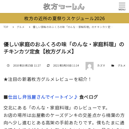
MENU
枚方の近所の夏祭りスケジュール2026
TOP
グルメ
優しい家庭のおふくろの味「のんな・家庭料理」のチキンカツ定食【枚方グルメ】
優しい家庭のおふくろの味「のんな・家庭料理」の
チキンカツ定食【枚方グルメ】
著者
投稿日
更新日
カテゴリー
2010年10月15日 11:27
2021年3月30日 11:14
カズマ
グルメ
★注目の新着枚方グルメレビューを紹介！
■
仕出し弁当屋さんでイートイン♪
食べログ
交北にある「のんな・家庭料理」のレビューです。
お店の場所は出屋敷のケーズデンキの交差点から楠葉の方
向へ少し進むとある高架の手前あたりです。僕もたまに通