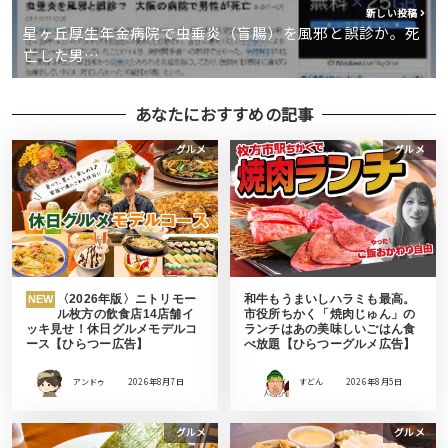
新しい投稿
星ヶ丘厚生年金病院で虫垂炎（盲腸）を風邪と誤診か。死
亡した男…
あなたにおすすめの記事
グルメ
グルメ
〈2026年版〉ニトリモー
和牛もうまいしハラミも最高。
NEW
ル枚方の飲食店14店舗イ
市役所ちかく「焼肉じゅん」の
ッキ見せ！休日グルメモデルコ
ランチはあの美味しいごはん食
ース【ひらつー広告】
べ放題【ひらつーグルメ広告】
アンドゥ
2026年8月7日
すどん
2026年8月5日
グルメ
グルメ