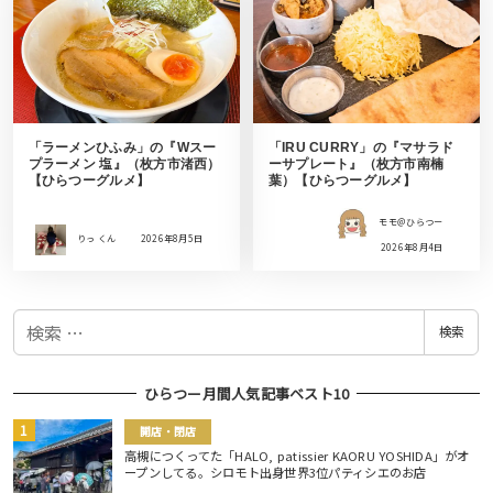
「ラーメンひふみ」の『Wスー
「IRU CURRY」の『マサラド
プラーメン 塩』（枚方市渚西）
ーサプレート』（枚方市南楠
【ひらつーグルメ】
葉）【ひらつーグルメ】
モモ＠ひらつー
りっ くん
2026年8月5日
2026年8月4日
検
検索
索
ひらつー月間人気記事ベスト10
開店・閉店
高槻につくってた「HALO, patissier KAORU YOSHIDA」がオ
ープンしてる。シロモト出身世界3位パティシエのお店