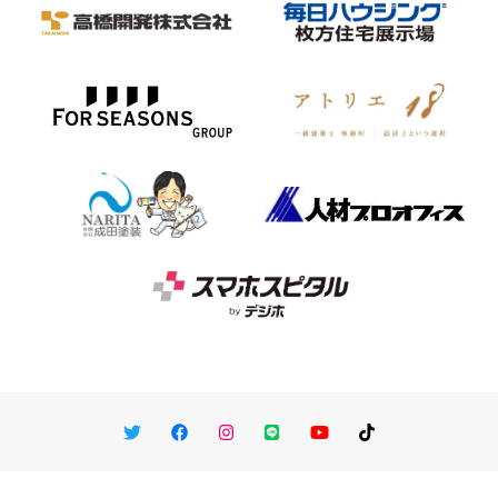
Twitter
Facebook
Instagram
LINE
You Tube
TikTok