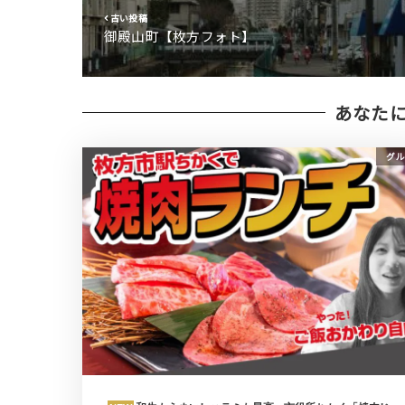
古い投稿
御殿山町【枚方フォト】
あなた
グル