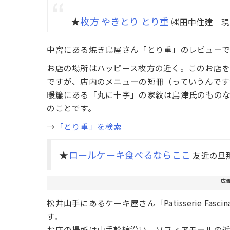
★
枚方 やきとり とり重
㈱田中住建 現
中宮にある焼き鳥屋さん「とり重」のレビューで
お店の場所はハッピース枚方の近く。このお店
ですが、店内のメニューの短冊（っていうんです
暖簾にある「丸に十字」の家紋は島津氏のもの
のことです。
→
「とり重」を検索
★
ロールケーキ食べるならここ
友近の旦
広
松井山手にあるケーキ屋さん「Patisserie Fa
す。
お店の場所は山手幹線沿い、ソフィアモールの