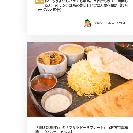
和牛もうまいしハラミも最高。市役所ちかく「焼肉じ
NEW
ゅん」のランチはあの美味しいごはん食べ放題【ひら
つーグルメ広告】
すどん
2026年8月5日
グル
「IRU CURRY」の『マサラドーサプレート』（枚方市南楠
葉）【ひらつーグルメ】