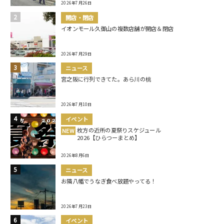
2026年7月26日
開店・閉店
イオンモール久御山の複数店舗が開店＆閉店
2026年7月29日
ニュース
宮之阪に行列できてた。あら川の桃
2026年7月10日
イベント
枚方の近所の夏祭りスケジュール
NEW
2026【ひらつーまとめ】
2026年8月6日
ニュース
お隣八幡でうなぎ食べ放題やってる！
2026年7月23日
イベント