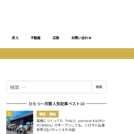
求人
不動産
広告
お問い合わせ
検
検索
索
ひらつー月間人気記事ベスト10
開店・閉店
高槻につくってた「HALO, patissier KAORU
YOSHIDA」がオープンしてる。シロモト出身
世界3位パティシエのお店