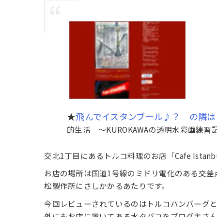
★
飛んでイスタンブール♪？ の隣は
的生活 ～KUROKAWAの透明水彩画練習記録 
交北1丁目にあるトルコ料理のお店「Cafe Ist
お店の場所は国道1号線のミドリ電化のある交差
松製作所にさしかかるあたりです。
今回レビューされているのはトルコハンバーグ
外にもお店に置いてある水タバコをブログ主さ