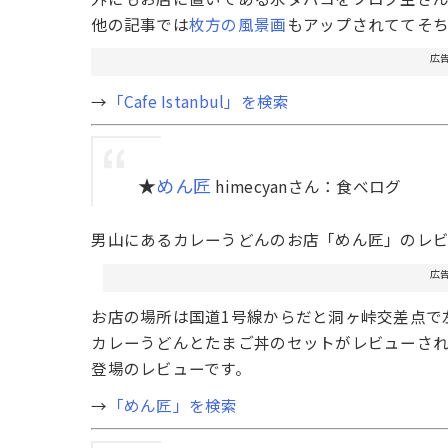
他の記事では
枚方の風景画
もアップされててそ
広
→
「Cafe Istanbul」を検索
★
めん匠
himecyanさん：食べログ
男山にあるカレーうどんのお店「めん匠」のレビ
広
お店の場所は国道1号線からだと洞ヶ峠交差点で
カレーうどんとたまご丼のセットがレビューされ
登場のレビューです。
→
「めん匠」を検索