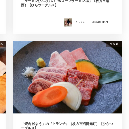
「ラーメンひふみ」の『Wスープラーメン 塩』（枚方市渚
西）【ひらつーグルメ】
りっ くん
2026年8月5日
メ
グルメ
「焼肉 松よう」の『上ランチ』（枚方市招提元町）【ひらつ
ーグルメ】