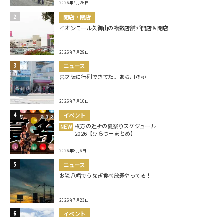
2026年7月26日
開店・閉店
イオンモール久御山の複数店舗が開店＆閉店
2026年7月29日
ニュース
宮之阪に行列できてた。あら川の桃
2026年7月10日
イベント
枚方の近所の夏祭りスケジュール
NEW
2026【ひらつーまとめ】
2026年8月6日
ニュース
お隣八幡でうなぎ食べ放題やってる！
2026年7月23日
イベント