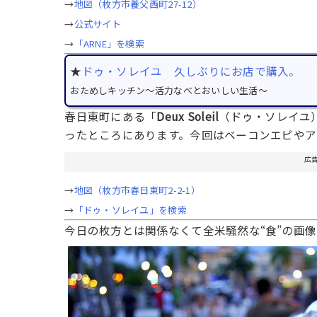
→
地図（枚方市養父西町27-12）
→
公式サイト
→
「ARNE」を検索
★
ドゥ・ソレイユ 久しぶりにお店で購入。
おためしキッチン～活力なべとおいしい生活～
春日東町にある「
Deux Soleil
（ドゥ・ソレイユ
ったところにあります。今回はベーコンエピや
広
→
地図（枚方市春日東町2-2-1）
→
「ドゥ・ソレイユ」を検索
今日の枚方とは関係なくて全米騒然な“食”の画