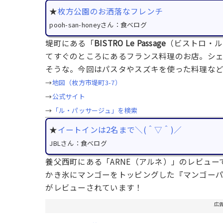
★
枚方公園のお洒落なフレンチ
pooh-san-honeyさん：食べログ
堤町にある「
BISTRO Le Passage
（ビストロ・ル
てすぐのところにあるフランス料理のお店。シ
そうな。今回はパスタやスズキを使った料理な
→
地図（枚方市堤町3-7）
→
公式サイト
→
「ル・パッサージュ」を検索
★
イートインは2名まで＼(＾▽＾)／
JBLさん：食べログ
養父西町にある「ARNE（アルネ）」のレビュー
かき氷にマンゴーをトッピングした『マンゴー
がレビューされています！
広