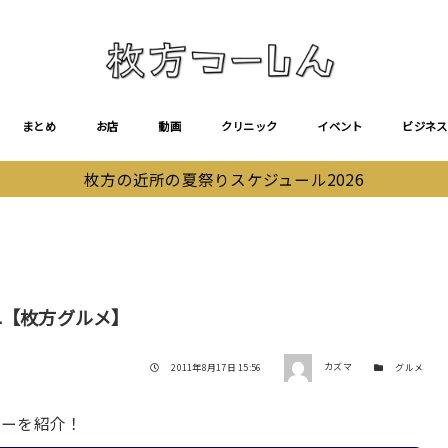
まとめ
お店
動画
クリニック
イベント
ビジネス
枚方の近所の夏祭りスケジュール2026
ユ【枚方グルメ】
著者
投稿日
カテゴリー
2011年8月17日 15:56
カズマ
グルメ
ューを紹介！