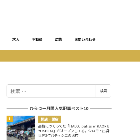
求人
不動産
広告
お問い合わせ
検
検索
索
ひらつー月間人気記事ベスト10
開店・閉店
高槻につくってた「HALO, patissier KAORU
YOSHIDA」がオープンしてる。シロモト出身
世界3位パティシエのお店