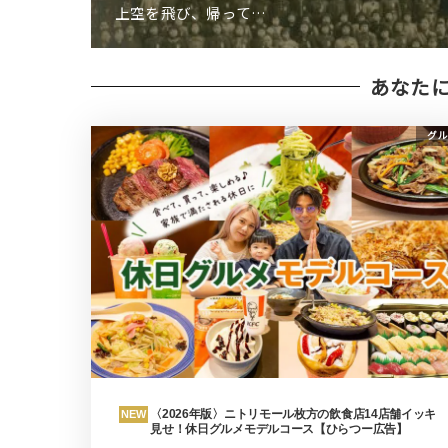
上空を飛び、帰って…
あなた
グル
〈2026年版〉ニトリモール枚方の飲食店14店舗イッキ
NEW
見せ！休日グルメモデルコース【ひらつー広告】