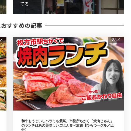
てる
におすすめの記事
メ
グルメ
和牛もうまいしハラミも最高。市役所ちかく「焼肉じゅん」
のランチはあの美味しいごはん食べ放題【ひらつーグルメ広
告】