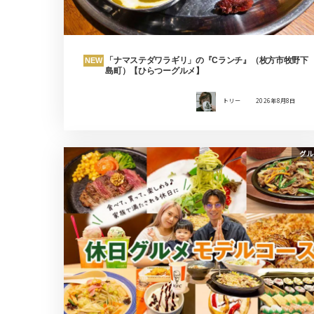
「ナマステダワラギリ」の『Cランチ』（枚方市牧野下
NEW
島町）【ひらつーグルメ】
トリー
2026年8月8日
グル