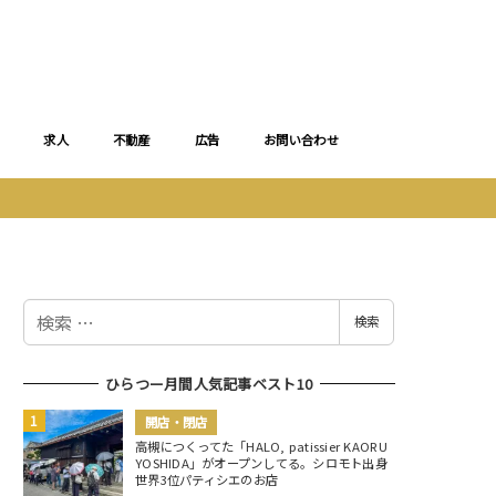
求人
不動産
広告
お問い合わせ
検
検索
索
ひらつー月間人気記事ベスト10
開店・閉店
高槻につくってた「HALO, patissier KAORU
YOSHIDA」がオープンしてる。シロモト出身
世界3位パティシエのお店