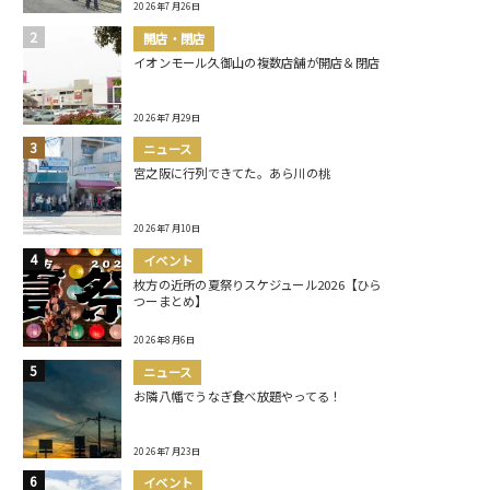
2026年7月26日
開店・閉店
イオンモール久御山の複数店舗が開店＆閉店
2026年7月29日
ニュース
宮之阪に行列できてた。あら川の桃
2026年7月10日
イベント
枚方の近所の夏祭りスケジュール2026【ひら
つーまとめ】
2026年8月6日
ニュース
お隣八幡でうなぎ食べ放題やってる！
2026年7月23日
イベント