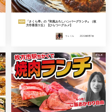
「さくら亭」の『和風おろしハンバーグランチ』（枚
NEW
方市香里ケ丘）【ひらつーグルメ】
りっ くん
2026年8月7日
メ
グルメ