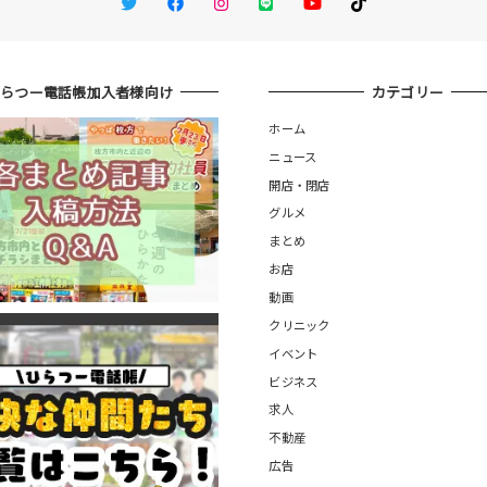
Twitter
Facebook
Instagram
LINE
You Tube
TikTok
ひらつー電話帳加入者様向け
カテゴリー
ホーム
ニュース
開店・閉店
グルメ
まとめ
お店
動画
クリニック
イベント
ビジネス
求人
不動産
広告