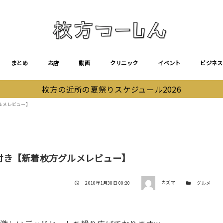
まとめ
お店
動画
クリニック
イベント
ビジネス
枚方の近所の夏祭りスケジュール2026
ルメレビュー】
付き【新着枚方グルメレビュー】
著者
投稿日
カテゴリー
2010年1月30日 00:20
カズマ
グルメ