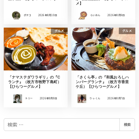
メ】
ポテコ
2026年8月10日
らいおん
2026年8月9日
グルメ
グルメ
「ナマステダワラギリ」の『C
「さくら亭」の『和風おろしハ
ランチ』（枚方市牧野下島町）
ンバーグランチ』（枚方市香里
【ひらつーグルメ】
ケ丘）【ひらつーグルメ】
トリー
2026年8月8日
りっ くん
2026年8月7日
検
検索
索