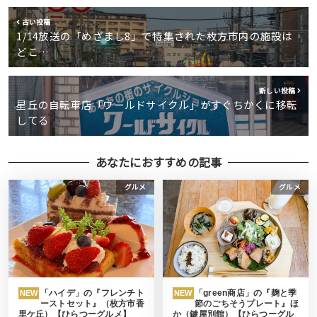
古い投稿
1/14放送の「めざまし8」で特集された枚方市内の施設は
どこ…
新しい投稿
星丘の自転車店「ワールドサイクル」がすぐちかくに移転
してる
あなたにおすすめの記事
グルメ
グルメ
「ハイデ」の『フレンチト
「green商店」の『麹と季
NEW
NEW
ーストセット』（枚方市香
節のごちそうプレート』ほ
里ケ丘）【ひらつーグルメ】
か（鍵屋別館）【ひらつーグル