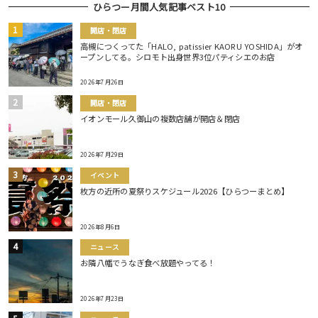
ひらつー月間人気記事ベスト10
開店・閉店
高槻につくってた「HALO, patissier KAORU YOSHIDA」がオ
ープンしてる。シロモト出身世界3位パティシエのお店
2026年7月26日
開店・閉店
イオンモール久御山の複数店舗が開店＆閉店
2026年7月29日
イベント
枚方の近所の夏祭りスケジュール2026【ひらつーまとめ】
2026年8月6日
ニュース
お隣八幡でうなぎ食べ放題やってる！
2026年7月23日