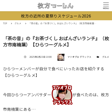
MENU
枚方の近所の夏祭りスケジュール2026
TOP
グルメ
「茶の音」の『お茶づくし おばんざいランチ』（枚方市南楠葉）【ひらつーグルメ】
「茶の音」の『お茶づくし おばんざいランチ』（枚
方市南楠葉）【ひらつーグルメ】
著者
投稿日
カテゴリー
2025年1月23日 10:00
マツオプロ デラックス
グルメ
ひらつーメンバーが自分で食べにいったお店を紹介する
【ひらつーグルメ】
今回ひらつーアンバサダー
が食べたのは、枚方
市南楠葉にある…