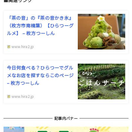
「茶の音」の『茶の音かき氷』
（枚方市南楠葉）【ひらつーグ
ルメ】 – 枚方つーしん
www.hira2.jp
今日何食べる？ひらつーでグル
メなお店を探すならこのページ
– 枚方つーしん
www.hira2.jp
記事内バナー