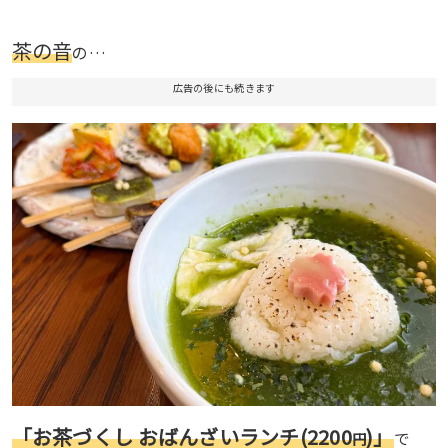
茶の音
の…
広告の後にも続きます
「お茶づくし おばんざいランチ(
2200
)」
で
円