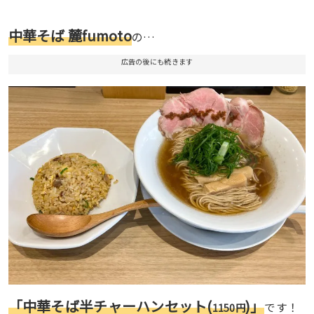
中華そば 麓fumoto
の…
広告の後にも続きます
「中華そば半チャーハンセット(
)」
です！
1150円