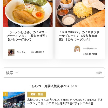
「ラーメンひふみ」の『Wスー
「IRU CURRY」の『マサラド
プラーメン 塩』（枚方市渚西）
ーサプレート』（枚方市南楠
【ひらつーグルメ】
葉）【ひらつーグルメ】
モモ＠ひらつー
りっ くん
2026年8月5日
2026年8月4日
検
検索
索
ひらつー月間人気記事ベスト10
開店・閉店
高槻につくってた「HALO, patissier KAORU YOSHIDA」がオ
ープンしてる。シロモト出身世界3位パティシエのお店