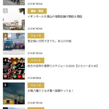
2026年7月26日
開店・閉店
イオンモール久御山の複数店舗が開店＆閉店
2026年7月29日
ニュース
宮之阪に行列できてた。あら川の桃
2026年7月10日
イベント
枚方の近所の夏祭りスケジュール2026【ひらつーまとめ】
2026年8月6日
ニュース
お隣八幡でうなぎ食べ放題やってる！
2026年7月23日