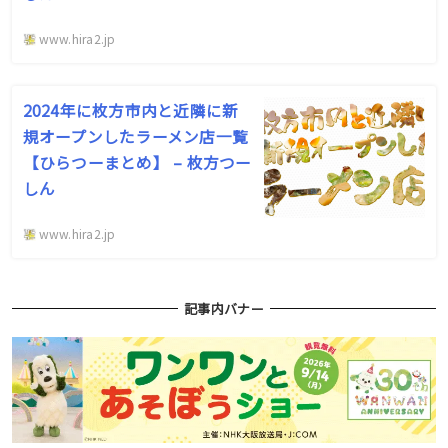
www.hira2.jp
2024年に枚方市内と近隣に新
規オープンしたラーメン店一覧
【ひらつーまとめ】 – 枚方つー
しん
www.hira2.jp
記事内バナー