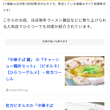
(※価格は2025年1月9日時点のものです。表記している価格はすべて総額表示
です)
こちらのお店、ほぼ毎年ラーメン雑誌などに取り上げられ
る人気店でひらつーでも何度か紹介されています。
広告の後にも続きます
「中華そば 麓」 の『チャーシ
ュー麺丼セット』（ビオルネ）
【ひらつーグルメ】 – 枚方つー
しん
www.hira2.jp
枚方ビオルネの「中華そば