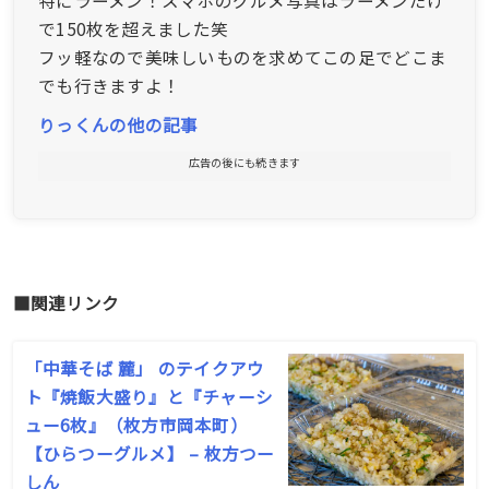
で150枚を超えました笑
フッ軽なので美味しいものを求めてこの足でどこま
でも行きますよ！
りっくんの他の記事
広告の後にも続きます
■関連リンク
「中華そば 麓」 のテイクアウ
ト『焼飯大盛り』と『チャーシ
ュー6枚』（枚方市岡本町）
【ひらつーグルメ】 – 枚方つー
しん