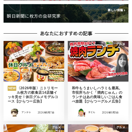
新しい投稿
朝日新聞に枚方の虫研究家
あなたにおすすめの記事
グルメ
グルメ
〈2026年版〉ニトリモー
和牛もうまいしハラミも最高。
NEW
ル枚方の飲食店14店舗イ
市役所ちかく「焼肉じゅん」の
ッキ見せ！休日グルメモデルコ
ランチはあの美味しいごはん食
ース【ひらつー広告】
べ放題【ひらつーグルメ広告】
アンドゥ
2026年8月7日
すどん
2026年8月5日
グルメ
グルメ