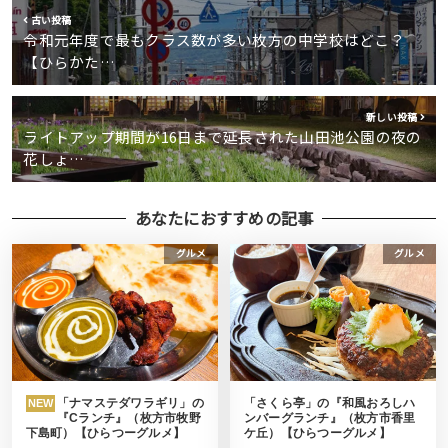
古い投稿
令和元年度で最もクラス数が多い枚方の中学校はどこ？
【ひらかた…
新しい投稿
ライトアップ期間が16日まで延長された山田池公園の夜の
花しょ…
あなたにおすすめの記事
グルメ
グルメ
「ナマステダワラギリ」の
「さくら亭」の『和風おろしハ
NEW
『Cランチ』（枚方市牧野
ンバーグランチ』（枚方市香里
下島町）【ひらつーグルメ】
ケ丘）【ひらつーグルメ】