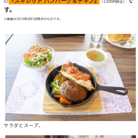
で
『スキレット ハンバーグ＆チキン』
の
（1300
）
円税込
す。
※価格は2019年6月5日時点のものです。
サラダとスープ、