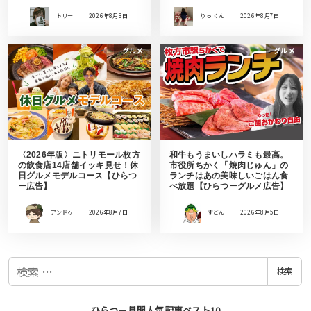
トリー
2026年8月8日
りっ くん
2026年8月7日
グルメ
グルメ
〈2026年版〉ニトリモール枚方
和牛もうまいしハラミも最高。
の飲食店14店舗イッキ見せ！休
市役所ちかく「焼肉じゅん」の
日グルメモデルコース【ひらつ
ランチはあの美味しいごはん食
ー広告】
べ放題【ひらつーグルメ広告】
アンドゥ
2026年8月7日
すどん
2026年8月5日
検
検索
索
ひらつー月間人気記事ベスト10