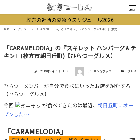
MENU
枚方の近所の夏祭りスケジュール2026
TOP
グルメ
「CARAMELODIA」の『スキレット ハンバーグ＆チキン』(枚方市朝日丘町)【ひらつーグルメ】
「CARAMELODIA」の『スキレット ハンバーグ＆チ
キン』(枚方市朝日丘町)【ひらつーグルメ】
著者
投稿日
カテゴリー
2019年6月10日 11:18
ガーサン＠ひらつー
グルメ
ひらつーメンバーが自分で食べにいったお店を紹介する
【ひらつーグルメ】
今回
が食べてきたのは最近、
朝日丘町にオー
プンした…
「CARAMELODIA」