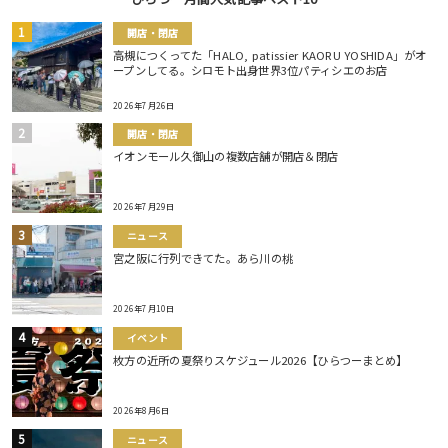
開店・閉店
高槻につくってた「HALO, patissier KAORU YOSHIDA」がオ
ープンしてる。シロモト出身世界3位パティシエのお店
2026年7月26日
開店・閉店
イオンモール久御山の複数店舗が開店＆閉店
2026年7月29日
ニュース
宮之阪に行列できてた。あら川の桃
2026年7月10日
イベント
枚方の近所の夏祭りスケジュール2026【ひらつーまとめ】
2026年8月6日
ニュース