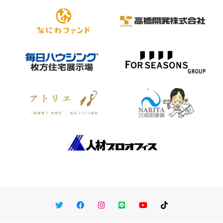
Twitter
Facebook
Instagram
LINE
You Tube
TikTok