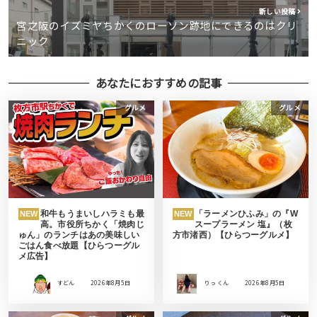
新しい投稿
宮之阪のイズミヤちかくのローソン跡地にできるのはクリ
ニック
あなたにおすすめの記事
グルメ
グルメ
和牛もうまいしハラミも最
「ラーメンひふみ」の『W
NEW
NEW
高。市役所ちかく「焼肉じ
スープラーメン 塩』（枚
ゅん」のランチはあの美味しい
方市渚西）【ひらつーグルメ】
ごはん食べ放題【ひらつーグル
メ広告】
すどん
2026年8月5日
りっ くん
2026年8月5日