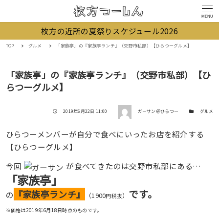
MENU
枚方の近所の夏祭りスケジュール2026
TOP
グルメ
「家族亭」の『家族亭ランチ』（交野市私部）【ひらつーグルメ】
「家族亭」の『家族亭ランチ』（交野市私部）【ひ
らつーグルメ】
著者
投稿日
カテゴリー
2019年6月22日 11:00
ガーサン＠ひらつー
グルメ
ひらつーメンバーが自分で食べにいったお店を紹介する
【ひらつーグルメ】
今回
が食べてきたのは交野市私部にある…
「家族亭」
です。
『家族亭ランチ』
の
（1900
）
円税抜
※価格は2019年6月18日時点のものです。