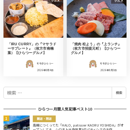
グルメ
グルメ
「IRU CURRY」の『マサラド
「焼肉 松よう」の『上ランチ』
ーサプレート』（枚方市南楠
（枚方市招提元町）【ひらつー
葉）【ひらつーグルメ】
グルメ】
モモ＠ひらつー
モモ＠ひらつー
2026年8月4日
2026年8月3日
検
検索
索
ひらつー月間人気記事ベスト10
開店・閉店
高槻につくってた「HALO, patissier KAORU YOSHIDA」がオ
ープンしてる。シロモト出身世界3位パティシエのお店