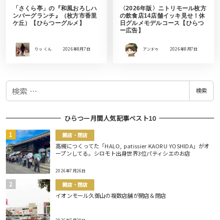
「さくら亭」の『和風おろしハ
〈2026年版〉ニトリモール枚方
ンバーグランチ』（枚方市香里
の飲食店14店舗イッキ見せ！休
ケ丘）【ひらつーグルメ】
日グルメモデルコース【ひらつ
ー広告】
りっ くん
2026年8月7日
アンドゥ
2026年8月7日
検
検索
索
ひらつー月間人気記事ベスト10
開店・閉店
高槻につくってた「HALO, patissier KAORU YOSHIDA」がオ
ープンしてる。シロモト出身世界3位パティシエのお店
2026年7月26日
開店・閉店
イオンモール久御山の複数店舗が開店＆閉店