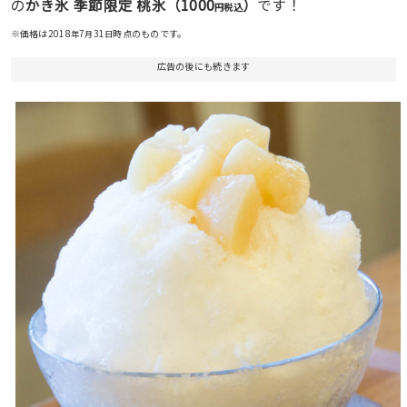
1000
の
かき氷 季節限定 桃氷（
）
です！
円税込
※価格は2018
7
31
時点のものです。
年
月
日
広告の後にも続きます