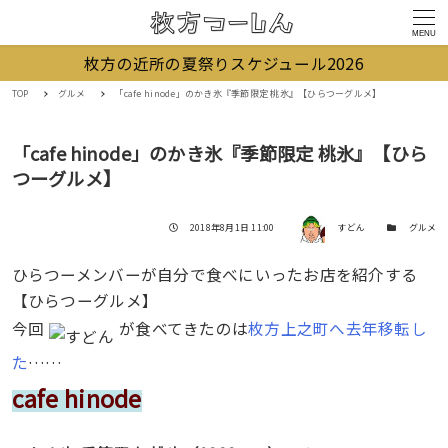
MENU
枚方の近所の夏祭りスケジュール2026
TOP
グルメ
「cafe hinode」のかき氷『季節限定 桃氷』【ひらつーグルメ】
「cafe hinode」のかき氷『季節限定 桃氷』【ひら
つーグルメ】
著者
投稿日
カテゴリー
2018年8月1日 11:00
すどん
グルメ
ひらつーメンバーが自分で食べにいったお店を紹介する
【ひらつーグルメ】
今回
が食べてきたのは
枚方上之町へ去年移転し
た
……
cafe hinode