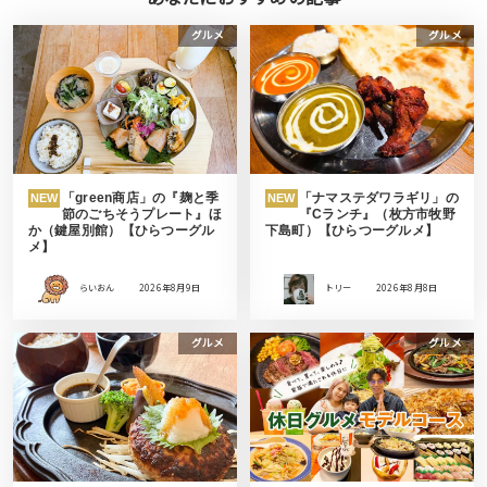
グルメ
グルメ
「green商店」の『麹と季
「ナマステダワラギリ」の
NEW
NEW
節のごちそうプレート』ほ
『Cランチ』（枚方市牧野
か（鍵屋別館）【ひらつーグル
下島町）【ひらつーグルメ】
メ】
らいおん
2026年8月9日
トリー
2026年8月8日
グルメ
グルメ