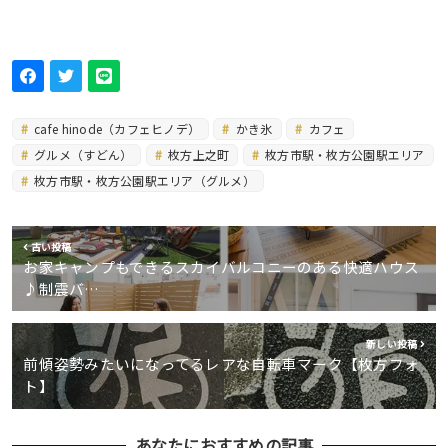
cafe hinode（カフェヒノデ）
かき氷
カフェ
グルメ（すどん）
枚方上之町
枚方市駅・枚方公園駅エリア
枚方市駅・枚方公園駅エリア（グルメ）
古い投稿
お家キャンプもできるスカイバルコニーのある快適ハウス
♪制震バ…
新しい投稿
前傾姿勢みたいになってるレアな自転車マーク【枚方フォ
ト】
あなたにおすすめの記事