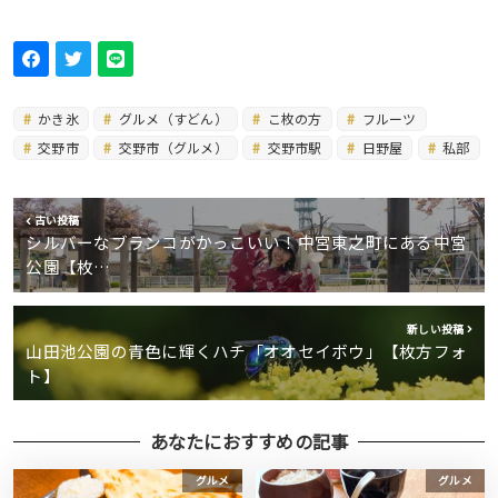
かき氷
グルメ（すどん）
こ枚の方
フルーツ
交野市
交野市（グルメ）
交野市駅
日野屋
私部
古い投稿
シルバーなブランコがかっこいい！中宮東之町にある中宮
公園【枚…
新しい投稿
山田池公園の青色に輝くハチ「オオセイボウ」【枚方フォ
ト】
あなたにおすすめの記事
グルメ
グルメ