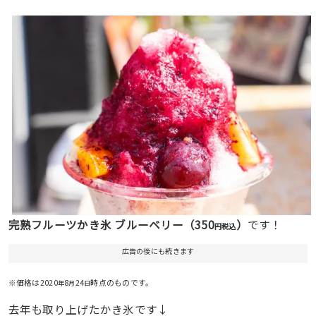
完熟フルーツかき氷 ブルーベリー（350
）
です！
円税込
広告の後にも続きます
※価格は2020
8
24
時点のものです。
年
月
日
去年も取り上げたかき氷です↓