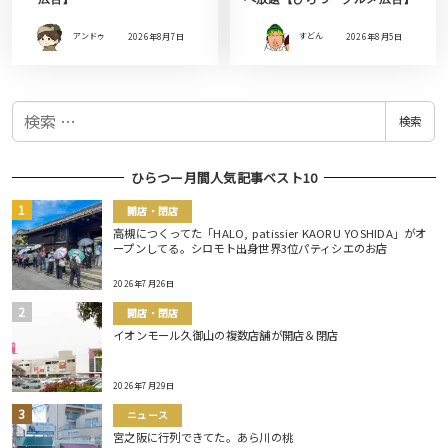
アンドゥ
2026年8月7日
すどん
2026年8月5日
検
検索
索
ひらつー月間人気記事ベスト10
開店・閉店
高槻につくってた「HALO, patissier KAORU YOSHIDA」がオ
ープンしてる。シロモト出身世界3位パティシエのお店
2026年7月26日
開店・閉店
イオンモール久御山の複数店舗が開店＆閉店
2026年7月29日
ニュース
宮之阪に行列できてた。あら川の桃