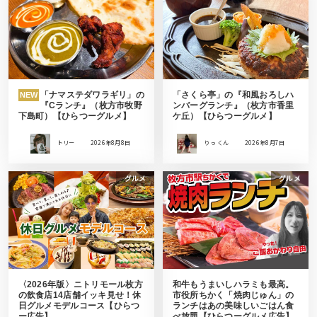
「ナマステダワラギリ」の
「さくら亭」の『和風おろしハ
NEW
『Cランチ』（枚方市牧野
ンバーグランチ』（枚方市香里
下島町）【ひらつーグルメ】
ケ丘）【ひらつーグルメ】
トリー
2026年8月8日
りっ くん
2026年8月7日
グルメ
グルメ
〈2026年版〉ニトリモール枚方
和牛もうまいしハラミも最高。
の飲食店14店舗イッキ見せ！休
市役所ちかく「焼肉じゅん」の
日グルメモデルコース【ひらつ
ランチはあの美味しいごはん食
ー広告】
べ放題【ひらつーグルメ広告】