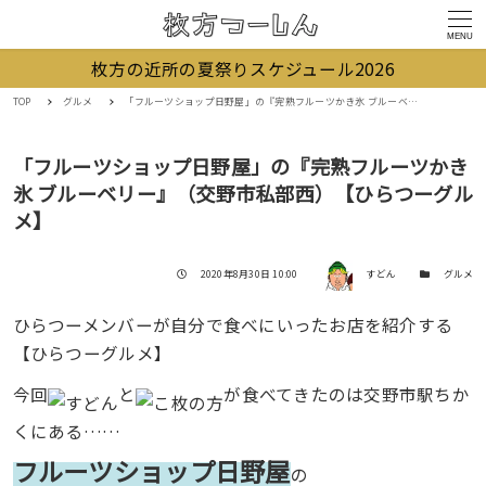
MENU
枚方の近所の夏祭りスケジュール2026
TOP
グルメ
「フルーツショップ日野屋」の『完熟フルーツかき氷 ブルーベリー』（交野市私部西）【ひらつーグルメ】
「フルーツショップ日野屋」の『完熟フルーツかき
氷 ブルーベリー』（交野市私部西）【ひらつーグル
メ】
著者
投稿日
カテゴリー
2020年8月30日 10:00
すどん
グルメ
ひらつーメンバーが自分で食べにいったお店を紹介する
【ひらつーグルメ】
今回
と
が食べてきたのは交野市駅ちか
くにある……
フルーツショップ日野屋
の