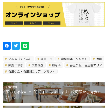
グルメ（すどん）
寝屋川市
寝屋川市（グルメ）
寿町
広島どやさ
広島焼き
粉もん
香里ケ丘・香里園エリア
香里ケ丘・香里園エリア（グルメ）
古い投稿
駅のそばなので「○○」ふるまいます!?牧野駅から徒歩3
分「歩…