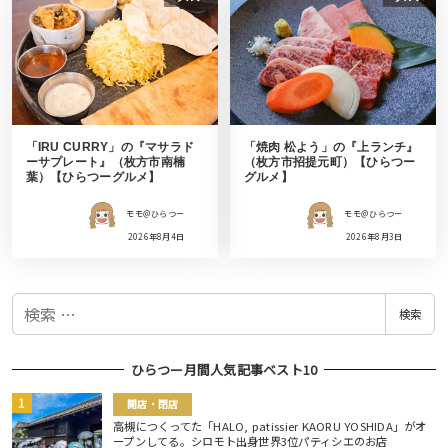
「IRU CURRY」の『マサラド
「焼肉 松よう」の『上ランチ』
ーサプレート』（枚方市南楠
（枚方市招提元町）【ひらつー
葉）【ひらつーグルメ】
グルメ】
モモ＠ひらつー
モモ＠ひらつー
2026年8月4日
2026年8月3日
検
検索
索
ひらつー月間人気記事ベスト10
開店・閉店
高槻につくってた「HALO, patissier KAORU YOSHIDA」がオ
ープンしてる。シロモト出身世界3位パティシエのお店