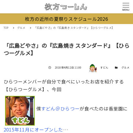
MENU
枚方の近所の夏祭りスケジュール2026
TOP
グルメ
「広島どやさ」の『広島焼き スタンダード』【ひらつーグルメ】
「広島どやさ」の『広島焼き スタンダード』【ひら
つーグルメ】
著者
投稿日
カテゴリー
2018年4月12日 11:00
すどん
グルメ
ひらつーメンバーが自分で食べにいったお店を紹介する
【ひらつーグルメ】、今回
僕
すどん＠ひらつー
が食べたのは香里園に
2015年11月にオープンした
…