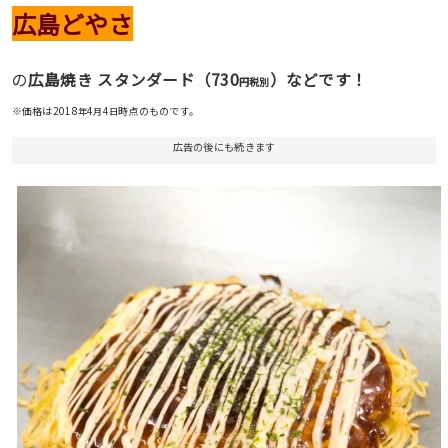
広島どやさ
730
の
広島焼き スタンダード（
）などです！
円税別
※価格は2018
4
4
時点のものです。
年
月
日
広告の後にも続きます