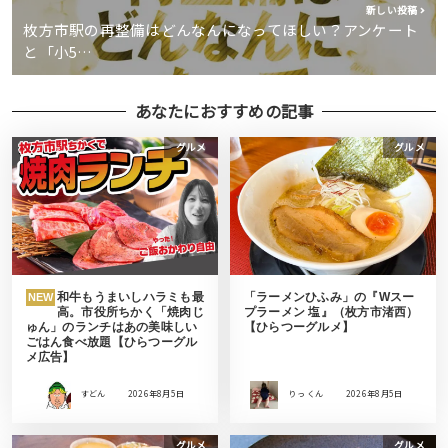
新しい投稿
枚方市駅の再整備はどんなんになってほしい？アンケート
と「小5…
あなたにおすすめの記事
グルメ
グルメ
和牛もうまいしハラミも最
「ラーメンひふみ」の『Wスー
NEW
高。市役所ちかく「焼肉じ
プラーメン 塩』（枚方市渚西）
ゅん」のランチはあの美味しい
【ひらつーグルメ】
ごはん食べ放題【ひらつーグル
メ広告】
すどん
2026年8月5日
りっ くん
2026年8月5日
グルメ
グルメ