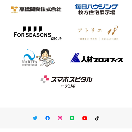
Twitter
Facebook
Instagram
LINE
You Tube
TikTok