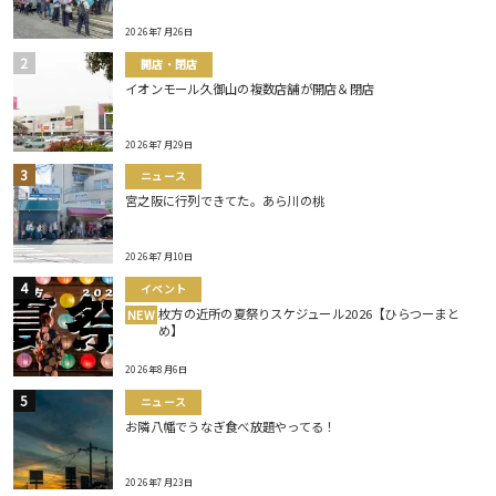
2026年7月26日
開店・閉店
イオンモール久御山の複数店舗が開店＆閉店
2026年7月29日
ニュース
宮之阪に行列できてた。あら川の桃
2026年7月10日
イベント
枚方の近所の夏祭りスケジュール2026【ひらつーまと
NEW
め】
2026年8月6日
ニュース
お隣八幡でうなぎ食べ放題やってる！
2026年7月23日