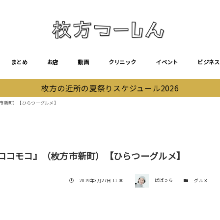
まとめ
お店
動画
クリニック
イベント
ビジネス
枚方の近所の夏祭りスケジュール2026
方市新町）【ひらつーグルメ】
『ロコモコ』（枚方市新町）【ひらつーグルメ】
著者
投稿日
カテゴリー
2019年3月27日 11:00
ばばっち
グルメ