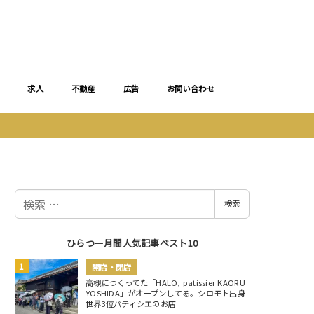
求人
不動産
広告
お問い合わせ
検
検索
索
ひらつー月間人気記事ベスト10
開店・閉店
高槻につくってた「HALO, patissier KAORU
YOSHIDA」がオープンしてる。シロモト出身
世界3位パティシエのお店