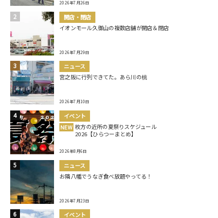
2026年7月26日
開店・閉店
イオンモール久御山の複数店舗が開店＆閉店
2026年7月29日
ニュース
宮之阪に行列できてた。あら川の桃
2026年7月10日
イベント
枚方の近所の夏祭りスケジュール
NEW
2026【ひらつーまとめ】
2026年8月6日
ニュース
お隣八幡でうなぎ食べ放題やってる！
2026年7月23日
イベント