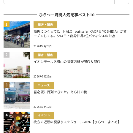
索
ひらつー月間人気記事ベスト10
開店・閉店
高槻につくってた「HALO, patissier KAORU YOSHIDA」がオ
ープンしてる。シロモト出身世界3位パティシエのお店
2026年7月26日
開店・閉店
イオンモール久御山の複数店舗が開店＆閉店
2026年7月29日
ニュース
宮之阪に行列できてた。あら川の桃
2026年7月10日
イベント
枚方の近所の夏祭りスケジュール2026【ひらつーまとめ】