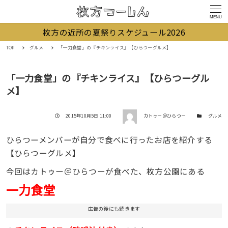
MENU
枚方の近所の夏祭りスケジュール2026
TOP
グルメ
「一力食堂」の『チキンライス』【ひらつーグルメ】
「一力食堂」の『チキンライス』【ひらつーグル
メ】
著者
投稿日
カテゴリー
2015年10月5日 11:00
カトゥー＠ひらつー
グルメ
ひらつーメンバーが自分で食べに行ったお店を紹介する
【ひらつーグルメ】
今回はカトゥー＠ひらつーが食べた、枚方公園にある
一力食堂
広告の後にも続きます