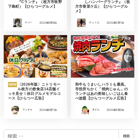
『Cランチ』（枚方市牧野
しハンバーグランチ』（枚
下島町）【ひらつーグルメ】
方市香里ケ丘）【ひらつーグル
メ】
トリー
2026年8月8日
りっ くん
2026年8月7日
グルメ
グルメ
〈2026年版〉ニトリモー
和牛もうまいしハラミも最高。
NEW
ル枚方の飲食店14店舗イ
市役所ちかく「焼肉じゅん」の
ッキ見せ！休日グルメモデルコ
ランチはあの美味しいごはん食
ース【ひらつー広告】
べ放題【ひらつーグルメ広告】
アンドゥ
2026年8月7日
すどん
2026年8月5日
検
検索