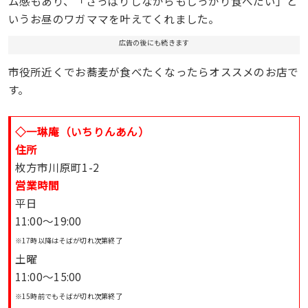
ム感もあり、「さっぱりしながらもしっかり食べたい」と
いうお昼のワガママを叶えてくれました。
広告の後にも続きます
市役所近くでお蕎麦が食べたくなったらオススメのお店で
す。
◇一琳庵（いちりんあん）
住所
枚方市川原町1-2
営業時間
平日
11:00〜19:00
※17時以降はそばが切れ次第終了
土曜
11:00〜15:00
※15時前でもそばが切れ次第終了