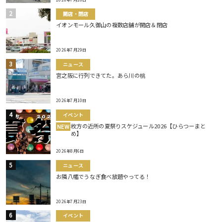
開店・閉店
イオンモール久御山の複数店舗が開店＆閉店
2026年7月29日
ニュース
宮之阪に行列できてた。あら川の桃
2026年7月10日
イベント
枚方の近所の夏祭りスケジュール2026【ひらつーまと
NEW
め】
2026年8月6日
ニュース
お隣八幡でうなぎ食べ放題やってる！
2026年7月23日
イベント