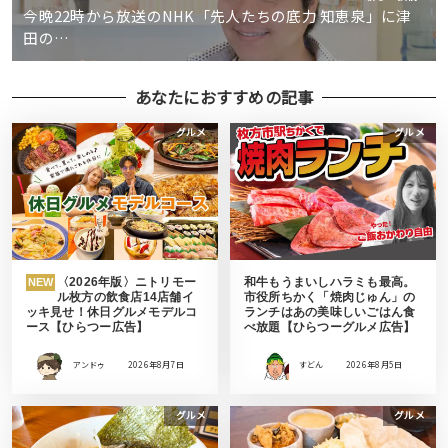
今晩22時から放送のNHK「先人たちの底力 知恵泉」に津
田の…
あなたにおすすめの記事
グルメ
グルメ
〈2026年版〉ニトリモー
和牛もうまいしハラミも最高。
NEW
ル枚方の飲食店14店舗イ
市役所ちかく「焼肉じゅん」の
ッキ見せ！休日グルメモデルコ
ランチはあの美味しいごはん食
ース【ひらつー広告】
べ放題【ひらつーグルメ広告】
アンドゥ
2026年8月7日
すどん
2026年8月5日
グルメ
グルメ