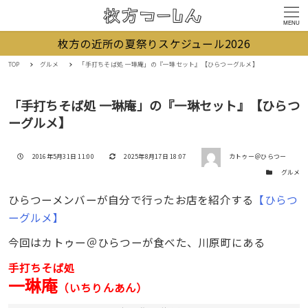
MENU
枚方の近所の夏祭りスケジュール2026
TOP
グルメ
「手打ちそば処 一琳庵」の『一琳セット』【ひらつーグルメ】
「手打ちそば処 一琳庵」の『一琳セット』【ひらつ
ーグルメ】
著者
投稿日
更新日
2016年5月31日 11:00
2025年8月17日 18:07
カトゥー＠ひらつー
カテゴリー
グルメ
ひらつーメンバーが自分で行ったお店を紹介する
【ひらつ
ーグルメ】
今回はカトゥー＠ひらつーが食べた、川原町にある
手打ちそば処
一琳庵
（いちりんあん）