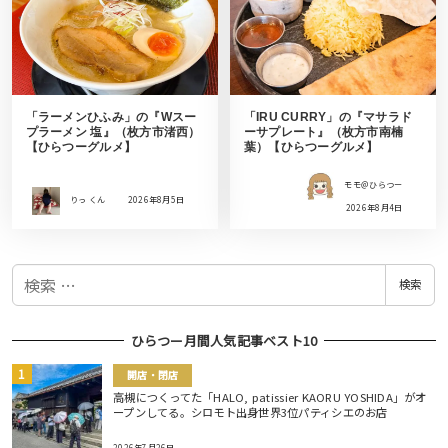
「ラーメンひふみ」の『Wスー
「IRU CURRY」の『マサラド
プラーメン 塩』（枚方市渚西）
ーサプレート』（枚方市南楠
【ひらつーグルメ】
葉）【ひらつーグルメ】
モモ＠ひらつー
りっ くん
2026年8月5日
2026年8月4日
検
検索
索
ひらつー月間人気記事ベスト10
開店・閉店
高槻につくってた「HALO, patissier KAORU YOSHIDA」がオ
ープンしてる。シロモト出身世界3位パティシエのお店
2026年7月26日