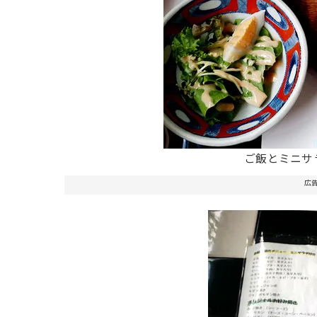
ご飯とミニサ
広