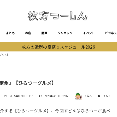
まとめ
お店
動画
クリニック
イベント
ビジネス
枚方の近所の夏祭りスケジュール2026
ーグルメ】
み焼き定食』【ひらつーグルメ】
著者
投稿日
更新日
カテゴリー
2015年10月6日 11:14
2023年6月13日 12:07
すどん
グルメ
紹介する【ひらつーグルメ】、今回すどん＠ひらつーが食べ