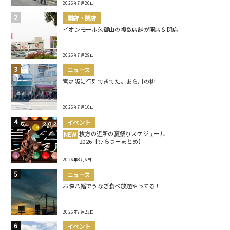
2026年7月26日
開店・閉店
イオンモール久御山の複数店舗が開店＆閉店
2026年7月29日
ニュース
宮之阪に行列できてた。あら川の桃
2026年7月10日
イベント
枚方の近所の夏祭りスケジュール
NEW
2026【ひらつーまとめ】
2026年8月6日
ニュース
お隣八幡でうなぎ食べ放題やってる！
2026年7月23日
イベント