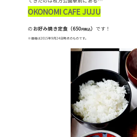
てきたのは枚方公園駅前にある…
OKONOMI CAFE JUJU
650
の
お好み焼き定食（
）
です！
円税込
※価格は2015年9月24日時点のものです。