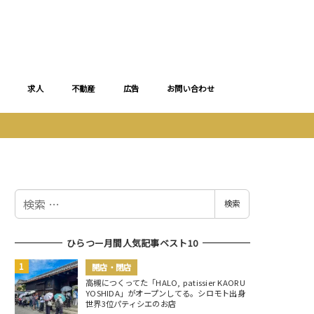
求人
不動産
広告
お問い合わせ
検
検索
索
ひらつー月間人気記事ベスト10
開店・閉店
高槻につくってた「HALO, patissier KAORU
YOSHIDA」がオープンしてる。シロモト出身
世界3位パティシエのお店