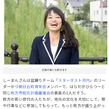
広告の後にも続きます
しーまんさんは盆踊りチーム「
スターダスト河内
」のリー
ダーかつ
朝日丘町青年会
メンバーで、はらだ＠ひらつーと
同じ
枚方市総合計画審議会
の委員の1人だそう。
枚方の若い世代の人たちが、地元の文化を大切にして、祭
や行事などに参加してもらって、もっと枚方が盛り上がっ