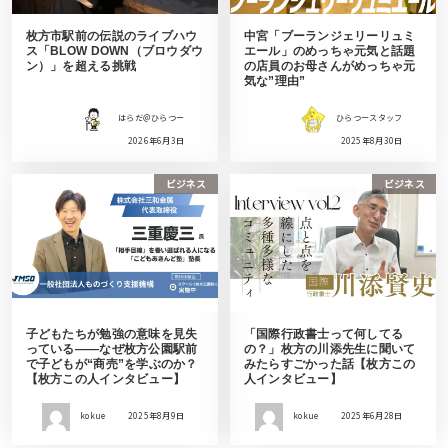
枚方市駅前の伝説のライブハウ
中宮「ブーランジェリーリュミ
ス「BLOW DOWN（ブロウダウ
エール」のめっちゃ元気と話題
ン）」を超える挑戦
の店員のお母さんがめっちゃ元
気な”理由”
はらだ＠ひらつー
ひらつースタッフ
2026年6月3日
2025年8月30日
ビジネス
ビジネス
子どもたちが勉強の意味を見失
「国際行政書士って何してる
っている——なぜ枚方公園駅前
の？」枚方の川添先生に聞いて
で子どもが“商売”を学ぶのか？
みたらすごかった話【枚方この
【枚方この人インタビュー】
人インタビュー】
kokue
2025年8月9日
kokue
2025年6月28日