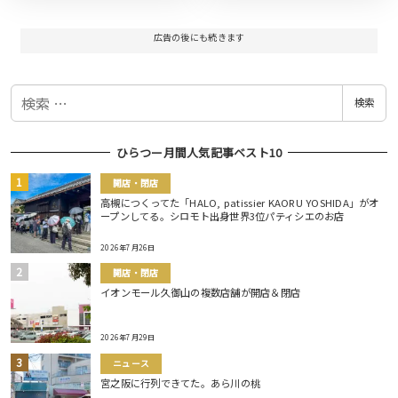
広告の後にも続きます
検
検索
索
ひらつー月間人気記事ベスト10
開店・閉店
高槻につくってた「HALO, patissier KAORU YOSHIDA」がオ
ープンしてる。シロモト出身世界3位パティシエのお店
2026年7月26日
開店・閉店
イオンモール久御山の複数店舗が開店＆閉店
2026年7月29日
ニュース
宮之阪に行列できてた。あら川の桃