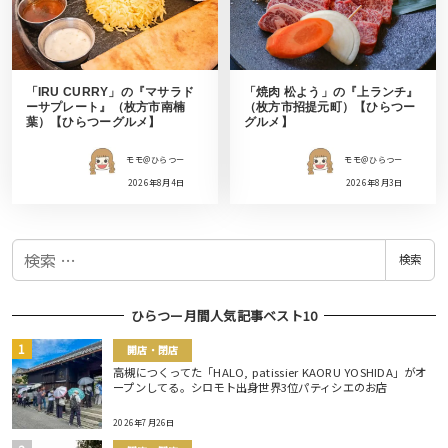
「IRU CURRY」の『マサラド
「焼肉 松よう」の『上ランチ』
ーサプレート』（枚方市南楠
（枚方市招提元町）【ひらつー
葉）【ひらつーグルメ】
グルメ】
モモ＠ひらつー
モモ＠ひらつー
2026年8月4日
2026年8月3日
検
検索
索
ひらつー月間人気記事ベスト10
開店・閉店
高槻につくってた「HALO, patissier KAORU YOSHIDA」がオ
ープンしてる。シロモト出身世界3位パティシエのお店
2026年7月26日