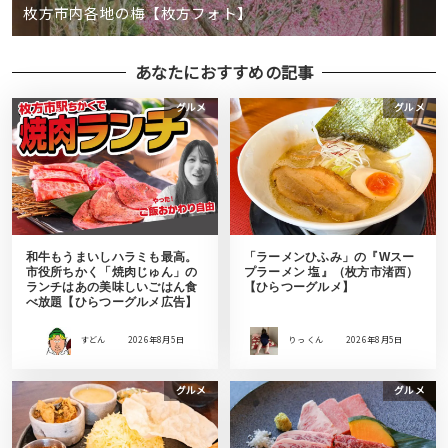
枚方市内各地の梅【枚方フォト】
あなたにおすすめの記事
グルメ
グルメ
和牛もうまいしハラミも最高。
「ラーメンひふみ」の『Wスー
市役所ちかく「焼肉じゅん」の
プラーメン 塩』（枚方市渚西）
ランチはあの美味しいごはん食
【ひらつーグルメ】
べ放題【ひらつーグルメ広告】
すどん
2026年8月5日
りっ くん
2026年8月5日
グルメ
グルメ