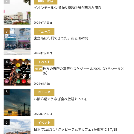
開店・閉店
イオンモール久御山の複数店舗が開店＆閉店
2026年7月29日
ニュース
宮之阪に行列できてた。あら川の桃
2026年7月10日
イベント
枚方の近所の夏祭りスケジュール2026【ひらつーまと
NEW
め】
2026年8月6日
ニュース
お隣八幡でうなぎ食べ放題やってる！
2026年7月23日
イベント
日本で1台だけ｢クッピーラムネカフェ｣が枚方に！7/18