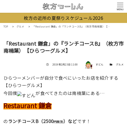
MENU
枚方の近所の夏祭りスケジュール2026
TOP
グルメ
「Restaurant 鎌倉」の『ランチコースB』（枚方市南楠葉）【ひらつーグルメ】
「Restaurant 鎌倉」の『ランチコースB』（枚方市
南楠葉）【ひらつーグルメ】
著者
投稿日
カテゴリー
2019年2月23日 11:00
すどん
グルメ
ひらつーメンバーが自分で食べにいったお店を紹介する
【ひらつーグルメ】
今回僕
が食べてきたのは南楠葉にある…
Restaurant 鎌倉
の
ランチコースB（2500
）など
です！
円税別