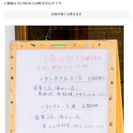
※価格は2019
2
13
時点のものです。
年
月
日
広告の後にも続きます