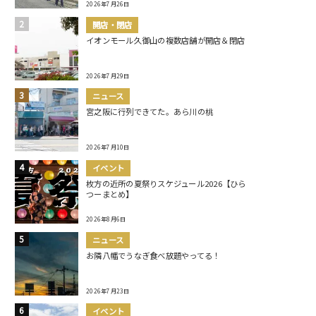
2026年7月26日
開店・閉店
イオンモール久御山の複数店舗が開店＆閉店
2026年7月29日
ニュース
宮之阪に行列できてた。あら川の桃
2026年7月10日
イベント
枚方の近所の夏祭りスケジュール2026【ひら
つーまとめ】
2026年8月6日
ニュース
お隣八幡でうなぎ食べ放題やってる！
2026年7月23日
イベント