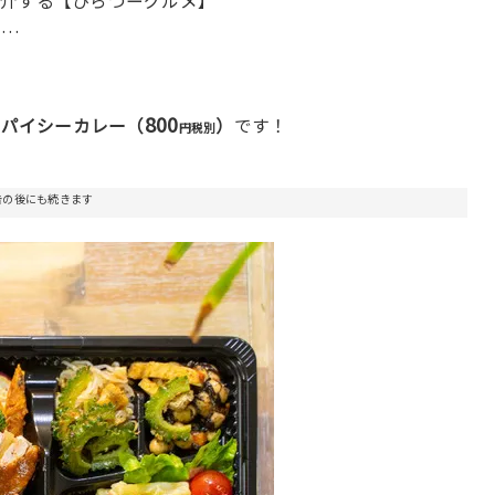
紹介する【ひらつーグルメ】
……
800
スパイシーカレー
（
）
です！
円税別
告の後にも続きます