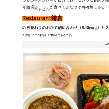
ひらつーメンバーが自分で食べにいったお店を
今回僕
が食べてきたのは南楠葉にある
Restaurant鎌倉
850
の
日替わりのおかず詰め合わせ（
）と
円税別
※価格は2020年5月18日時点のものです。
広