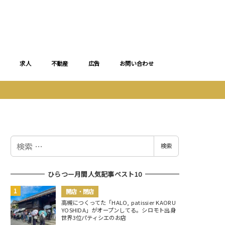
求人
不動産
広告
お問い合わせ
検
検索
索
ひらつー月間人気記事ベスト10
開店・閉店
高槻につくってた「HALO, patissier KAORU
YOSHIDA」がオープンしてる。シロモト出身
世界3位パティシエのお店