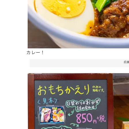
カレー！
広