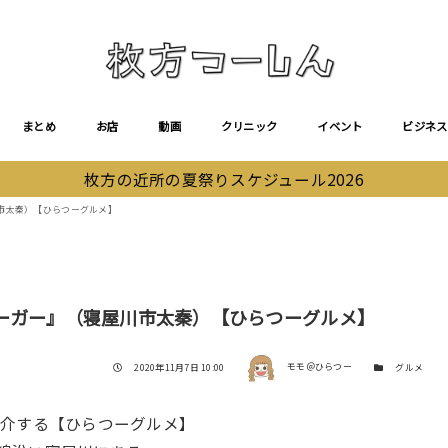
まとめ
お店
動画
クリニック
イベント
ビジネス
枚方の近所の夏祭りスケジュール2026
市太秦）【ひらつーグルメ】
バーガー』（寝屋川市太秦）【ひらつーグルメ】
著者
投稿日
カテゴリー
2020年11月7日 10:00
モモ＠ひらつー
グルメ
紹介する【ひらつーグルメ】