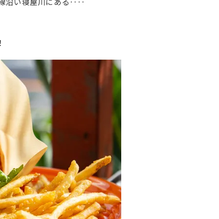
号線沿い寝屋川にある‥‥
！