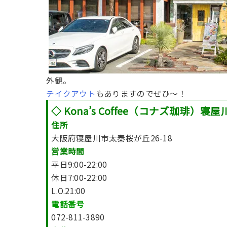
外観。
テイクアウト
もありますのでぜひ〜！
◇
Kona’s Coffee（コナズ珈琲）寝屋
住所
大阪府寝屋川市太秦桜が丘26-18
営業時間
平日9:00-22:00
休日7:00-22:00
L.O.21:00
電話番号
072-811-3890