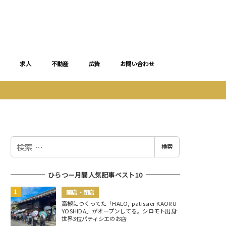
求人
不動産
広告
お問い合わせ
検
検索
索
ひらつー月間人気記事ベスト10
開店・閉店
高槻につくってた「HALO, patissier KAORU
YOSHIDA」がオープンしてる。シロモト出身
世界3位パティシエのお店