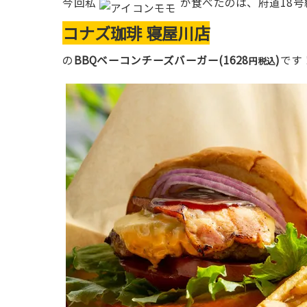
今回私
が食べたのは、府道18
コナズ珈琲 寝屋川店
の
BBQベーコンチーズバーガー(1628
)
です
円税込