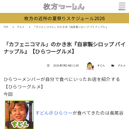
MENU
枚方の近所の夏祭りスケジュール2026
TOP
グルメ
「カフェニコマル」のかき氷『自家製シロップ パイナップル』【ひらつーグルメ】
「カフェニコマル」のかき氷『自家製シロップ パイ
ナップル』【ひらつーグルメ】
著者
投稿日
カテゴリー
2018年7月24日 11:00
すどん
グルメ
ひらつーメンバーが自分で食べにいったお店を紹介する
【ひらつーグルメ】
今回
すどん＠ひらつー
が食べてきたのは長尾谷