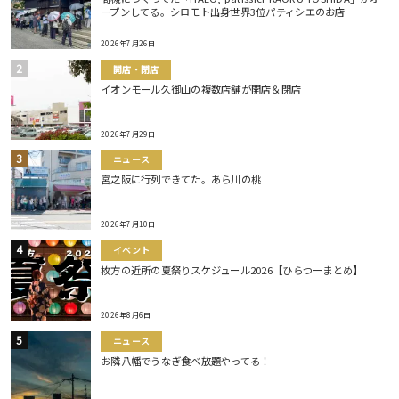
ープンしてる。シロモト出身世界3位パティシエのお店
2026年7月26日
開店・閉店
イオンモール久御山の複数店舗が開店＆閉店
2026年7月29日
ニュース
宮之阪に行列できてた。あら川の桃
2026年7月10日
イベント
枚方の近所の夏祭りスケジュール2026【ひらつーまとめ】
2026年8月6日
ニュース
お隣八幡でうなぎ食べ放題やってる！