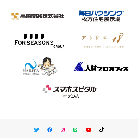
Twitter
Facebook
Instagram
LINE
You Tube
TikTok