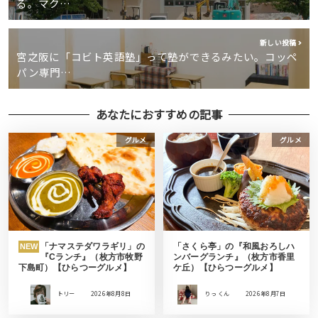
る。マク…
新しい投稿
宮之阪に「コビト英語塾」って塾ができるみたい。コッペ
パン専門…
あなたにおすすめの記事
グルメ
グルメ
「ナマステダワラギリ」の
「さくら亭」の『和風おろしハ
NEW
『Cランチ』（枚方市牧野
ンバーグランチ』（枚方市香里
下島町）【ひらつーグルメ】
ケ丘）【ひらつーグルメ】
トリー
2026年8月8日
りっ くん
2026年8月7日