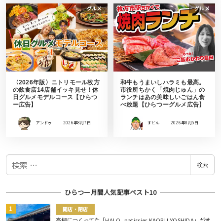
グルメ
グルメ
〈2026年版〉ニトリモール枚方
和牛もうまいしハラミも最高。
の飲食店14店舗イッキ見せ！休
市役所ちかく「焼肉じゅん」の
日グルメモデルコース【ひらつ
ランチはあの美味しいごはん食
ー広告】
べ放題【ひらつーグルメ広告】
アンドゥ
2026年8月7日
すどん
2026年8月5日
検
検索
索
ひらつー月間人気記事ベスト10
開店・閉店
高槻につくってた「HALO, patissier KAORU YOSHIDA」がオ