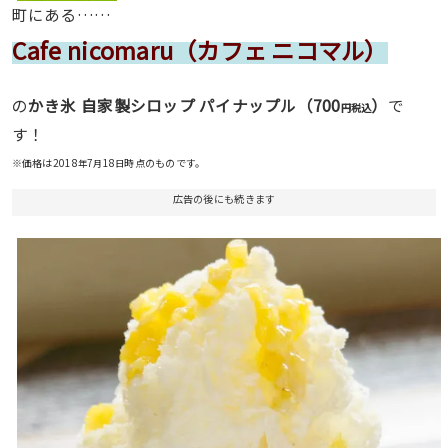
町にある……
Cafe nicomaru（カフェ ニコマル）
700
の
かき氷 自家製シロップ パイナップル（
）
で
円税込
す！
※価格は2018
7
18
時点のものです。
年
月
日
広告の後にも続きます