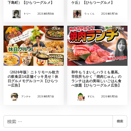
下島町）【ひらつーグルメ】
ケ丘）【ひらつーグルメ】
トリー
2026年8月8日
りっ くん
2026年8月7日
グルメ
グルメ
〈2026年版〉ニトリモール枚方
和牛もうまいしハラミも最高。
の飲食店14店舗イッキ見せ！休
市役所ちかく「焼肉じゅん」の
日グルメモデルコース【ひらつ
ランチはあの美味しいごはん食
ー広告】
べ放題【ひらつーグルメ広告】
アンドゥ
2026年8月7日
すどん
2026年8月5日
検
検索
索