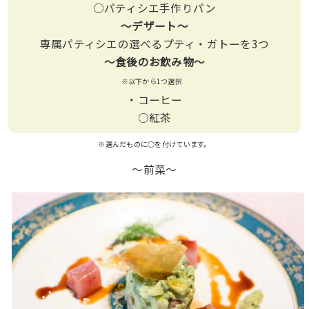
○パティシエ手作りパン
〜デザート〜
専属パティシエの選べるプティ・ガトーを3つ
〜食後のお飲み物〜
※以下から1つ選択
・コーヒー
○紅茶
※選んだものに○を付けています。
〜前菜〜