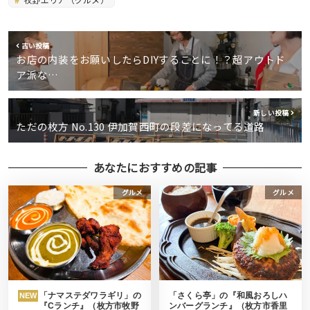
古い投稿
お店の内装をお願いしたらDIYすることに！？超アウトド
ア派な…
新しい投稿
ただの枚方 No.130 伊加賀西町の段差になってる道路
あなたにおすすめの記事
グルメ
グルメ
「ナマステダワラギリ」の
「さくら亭」の『和風おろしハ
NEW
『Cランチ』（枚方市牧野
ンバーグランチ』（枚方市香里