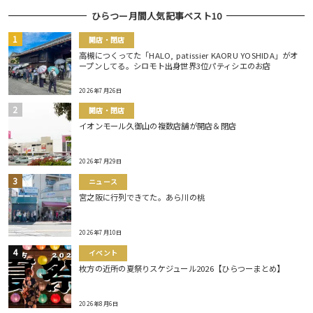
ひらつー月間人気記事ベスト10
開店・閉店
高槻につくってた「HALO, patissier KAORU YOSHIDA」がオ
ープンしてる。シロモト出身世界3位パティシエのお店
2026年7月26日
開店・閉店
イオンモール久御山の複数店舗が開店＆閉店
2026年7月29日
ニュース
宮之阪に行列できてた。あら川の桃
2026年7月10日
イベント
枚方の近所の夏祭りスケジュール2026【ひらつーまとめ】
2026年8月6日