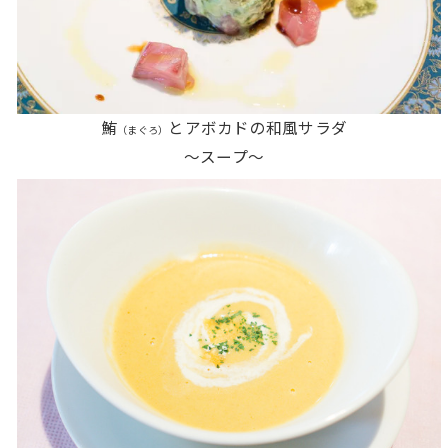
鮪
とアボカドの和風サラダ
（まぐろ）
〜スープ〜