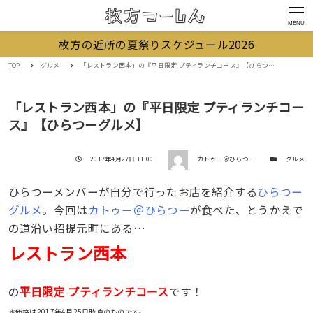
MENU
枚方の近所の夏祭りスケジュール2026
TOP
グルメ
「レストラン西本」の『平日限定 プティランチコース』【ひらつーグルメ】
「レストラン西本」の『平日限定 プティランチコー
ス』【ひらつーグルメ】
著者
投稿日
カテゴリー
2017年4月27日 11:00
カトゥー＠ひらつー
グルメ
ひらつーメンバーが自分で行ったお店を紹介する
ひらつー
グルメ
。今回は
カトゥー＠ひらつー
が食べた、とうかえで
の道沿い招提元町にある…
レストラン西本
平日限定 プティランチコース
の
です！
＊価格は2017年4月25日時点のものです。