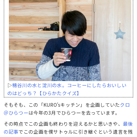
▷
穂谷川の水と淀川の水。コーヒーにしたらおいしい
のはどっち？【ひらかたクイズ】
そもそも、この「KURO’sキッチン」を企画していた
クロ
＠ひらつー
は今年の3月でひらつーを去っています。
その時点でこの企画も終わりを迎えるかと思いきや、
最後
の記事
でこの企画を僕サトゥルに引き継ぐという遺言を残