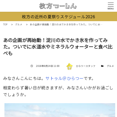
MENU
枚方の近所の夏祭りスケジュール2026
TOP
グルメ
あの企画が再始動！淀川の水でかき氷を作ってみた。ついでに水道水やミネラルウォーターと食べ比べも
あの企画が再始動！淀川の水でかき氷を作ってみ
た。ついでに水道水やミネラルウォーターと食べ比
べも
著者
投稿日
カテゴリー
2018年8月14日 11:00
ひらつースタッフ
グルメ
みなさんこんにちは。
サトゥル＠ひらつー
です。
相変わらず暑い日が続きますが、みなさんいかがお過ごし
でしょうか。