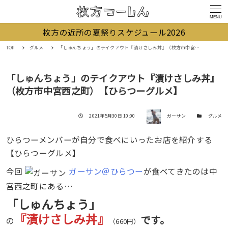
MENU
枚方の近所の夏祭りスケジュール2026
TOP
グルメ
「しゅんちょう」のテイクアウト『漬けさしみ丼』（枚方市中宮西之町）【ひらつーグルメ】
「しゅんちょう」のテイクアウト『漬けさしみ丼』
（枚方市中宮西之町）【ひらつーグルメ】
著者
投稿日
カテゴリー
2021年5月30日 10:00
ガーサン
グルメ
ひらつーメンバーが自分で食べにいったお店を紹介する
【ひらつーグルメ】
今回
ガーサン＠ひらつー
が食べてきたのは中
宮西之町にある…
「しゅんちょう」
『漬けさしみ丼』
です。
の
（660円）