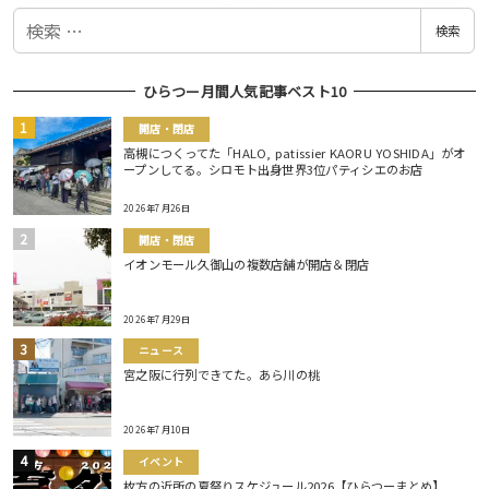
検
検索
索
ひらつー月間人気記事ベスト10
開店・閉店
高槻につくってた「HALO, patissier KAORU YOSHIDA」がオ
ープンしてる。シロモト出身世界3位パティシエのお店
2026年7月26日
開店・閉店
イオンモール久御山の複数店舗が開店＆閉店
2026年7月29日
ニュース
宮之阪に行列できてた。あら川の桃
2026年7月10日
イベント
枚方の近所の夏祭りスケジュール2026【ひらつーまとめ】