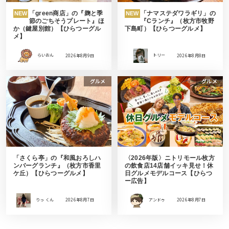
「green商店」の『麹と季
「ナマステダワラギリ」の
NEW
NEW
節のごちそうプレート』ほ
『Cランチ』（枚方市牧野
か（鍵屋別館）【ひらつーグル
下島町）【ひらつーグルメ】
メ】
らいおん
2026年8月9日
トリー
2026年8月8日
グルメ
グルメ
「さくら亭」の『和風おろしハ
〈2026年版〉ニトリモール枚方
ンバーグランチ』（枚方市香里
の飲食店14店舗イッキ見せ！休
ケ丘）【ひらつーグルメ】
日グルメモデルコース【ひらつ
ー広告】
りっ くん
2026年8月7日
アンドゥ
2026年8月7日