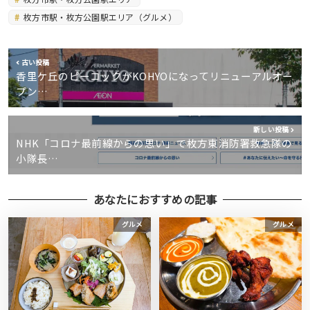
枚方市駅・枚方公園駅エリア（グルメ）
古い投稿
香里ケ丘のピーコックがKOHYOになってリニューアルオー
プン…
新しい投稿
NHK「コロナ最前線からの思い」で枚方東消防署救急隊の
小隊長…
あなたにおすすめの記事
グルメ
グルメ