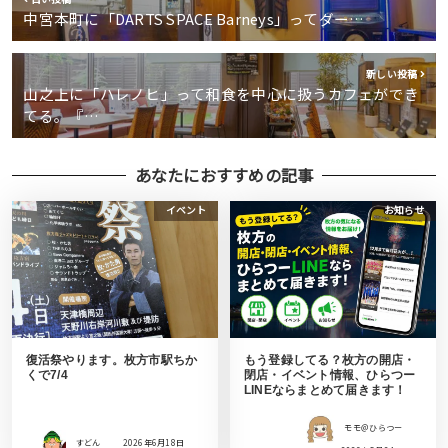
中宮本町に「DARTS SPACE Barneys」ってダー…
新しい投稿
山之上に「ハレノヒ」って和食を中心に扱うカフェができ
てる。『…
あなたにおすすめの記事
イベント
お知らせ
復活祭やります。枚方市駅ちか
もう登録してる？枚方の開店・
くで7/4
閉店・イベント情報、ひらつー
LINEならまとめて届きます！
モモ＠ひらつー
すどん
2026年6月18日