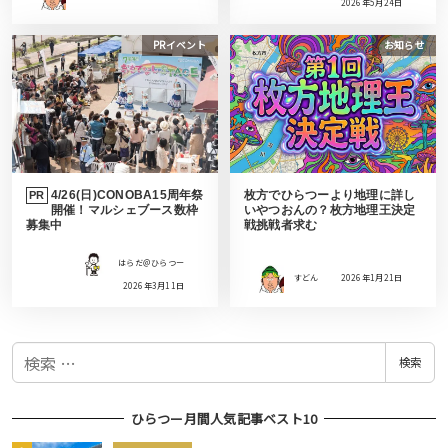
2026年5月24日
PRイベント
お知らせ
4/26(日)CONOBA15周年祭
枚方でひらつーより地理に詳し
PR
開催！マルシェブース数枠
いやつおんの？枚方地理王決定
募集中
戦挑戦者求む
はらだ＠ひらつー
すどん
2026年1月21日
2026年3月11日
検
検索
索
ひらつー月間人気記事ベスト10