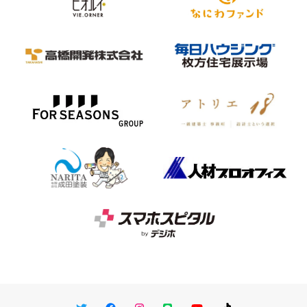
Twitter
Facebook
Instagram
LINE
You Tube
TikTok