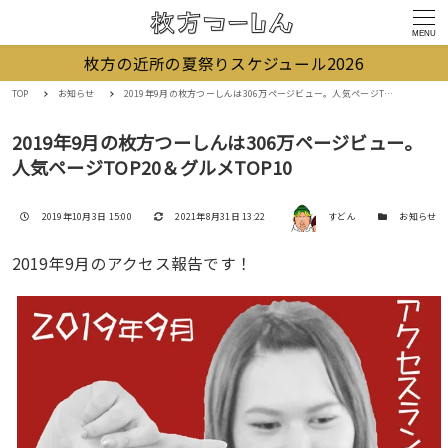
MENU
枚方の近所の夏祭りスケジュール2026
TOP
お知らせ
2019年9月の枚方つーしんは306万ページビュー。人気ページTOP20＆グルメTOP10
2019年9月の枚方つーしんは306万ページビュー。
人気ページTOP20＆グルメTOP10
著者
投稿日
更新日
カテゴリー
2019年10月3日 15:00
2021年8月31日 13:22
すどん
お知らせ
2019年9月のアクセス報告です！