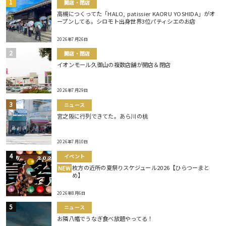
開店・閉店
高槻につくってた「HALO, patissier KAORU YOSHIDA」がオ
ープンしてる。シロモト出身世界3位パティシエのお店
2026年7月26日
開店・閉店
イオンモール久御山の複数店舗が開店＆閉店
2026年7月29日
ニュース
宮之阪に行列できてた。あら川の桃
2026年7月10日
イベント
枚方の近所の夏祭りスケジュール2026【ひらつーまと
NEW
め】
2026年8月6日
ニュース
お隣八幡でうなぎ食べ放題やってる！