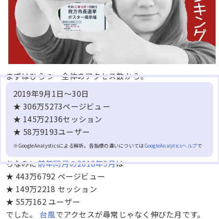
まずはひらつー全体のアクセス数から。
2019年9月1日～30日
★ 306万5273ページビュー
★ 145万2136セッション
★ 58万9193ユーザー
※GoogleAnalysticsによる解析。各指標の違いについては
GoogleAnalyticsヘルプ
で
ちなみに
前年同月の2018年9月
は
★ 443万6792 ページビュー
★ 149万2218 セッション
★ 55万162 ユーザー
でした。
台風
でアクセスが尋常じゃなく伸びた月です。