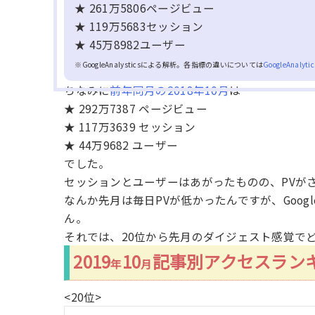
★ 261万5806ページビュー
★ 119万5683セッション
★ 45万8982ユーザー
※GoogleAnalysticsによる解析。各指標の違いについては
GoogleAnalyt
ちなみに
前年同月の2018年10月
は
★ 292万7387 ページビュー
★ 117万3639 セッション
★ 44万9682 ユーザー
でした。
セッションとユーザーはあがったものの、PVが
なんか先月は毎日PVが低かったんですが、Goo
ん。
それでは、20位から先月のダイジェスト感覚で
2019
10
記事別アクセスラン
年
月
<20位>