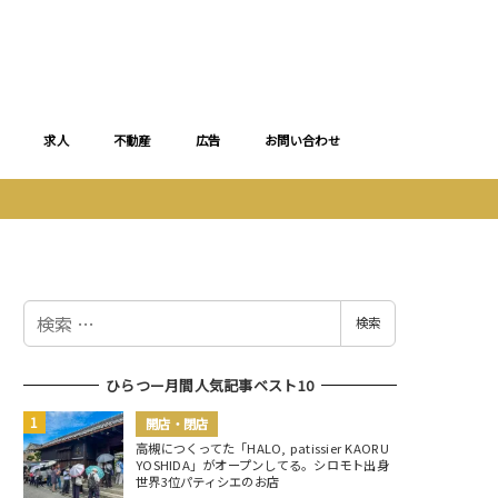
求人
不動産
広告
お問い合わせ
検
検索
索
ひらつー月間人気記事ベスト10
開店・閉店
高槻につくってた「HALO, patissier KAORU
YOSHIDA」がオープンしてる。シロモト出身
世界3位パティシエのお店