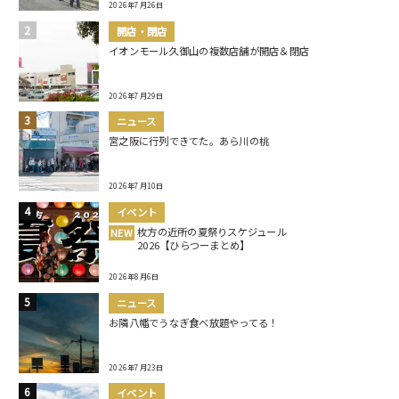
2026年7月26日
開店・閉店
イオンモール久御山の複数店舗が開店＆閉店
2026年7月29日
ニュース
宮之阪に行列できてた。あら川の桃
2026年7月10日
イベント
枚方の近所の夏祭りスケジュール
NEW
2026【ひらつーまとめ】
2026年8月6日
ニュース
お隣八幡でうなぎ食べ放題やってる！
2026年7月23日
イベント