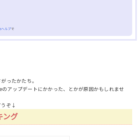
icsヘルプ
で
さがったかたち。
gleのアップデートにかかった、とかが原因かもしれませ
どうぞ↓
キング