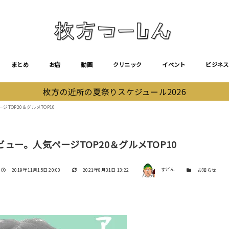
まとめ
お店
動画
クリニック
イベント
ビジネス
枚方の近所の夏祭りスケジュール2026
ジTOP20＆グルメTOP10
ビュー。人気ページTOP20＆グルメTOP10
著者
投稿日
更新日
カテゴリー
2019年11月15日 20:00
2021年8月31日 13:22
すどん
お知らせ