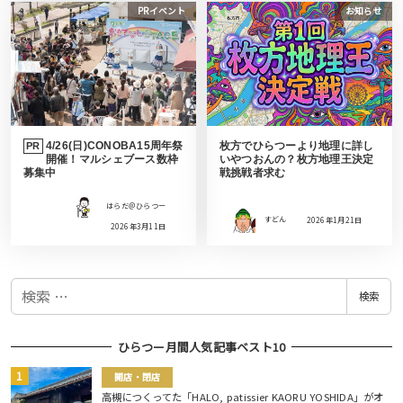
PRイベント
お知らせ
4/26(日)CONOBA15周年祭
枚方でひらつーより地理に詳し
PR
開催！マルシェブース数枠
いやつおんの？枚方地理王決定
募集中
戦挑戦者求む
はらだ＠ひらつー
すどん
2026年1月21日
2026年3月11日
検
検索
索
ひらつー月間人気記事ベスト10
開店・閉店
高槻につくってた「HALO, patissier KAORU YOSHIDA」がオ