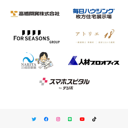
Twitter
Facebook
Instagram
LINE
You Tube
TikTok