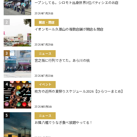
ープンしてる。シロモト出身世界3位パティシエのお店
2026年7月26日
開店・閉店
イオンモール久御山の複数店舗が開店＆閉店
2026年7月29日
ニュース
宮之阪に行列できてた。あら川の桃
2026年7月10日
イベント
枚方の近所の夏祭りスケジュール2026【ひらつーまとめ】
2026年8月6日
ニュース
お隣八幡でうなぎ食べ放題やってる！