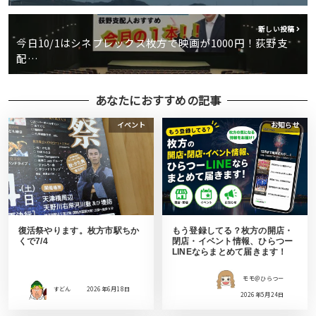
新しい投稿
今日10/1はシネプレックス枚方で映画が1000円！荻野支
配…
あなたにおすすめの記事
イベント
お知らせ
復活祭やります。枚方市駅ちか
もう登録してる？枚方の開店・
くで7/4
閉店・イベント情報、ひらつー
LINEならまとめて届きます！
モモ＠ひらつー
すどん
2026年6月18日
2026年5月24日