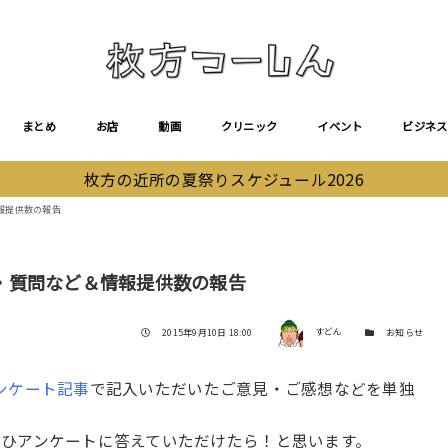
まとめ
お店
動画
クリニック
イベント
ビジネス
枚方の近所の夏祭りスケジュール2026
報提供数の報告
・質問など＆情報提供数の報告
著者
投稿日
カテゴリー
2015年9月10日 18:00
すどん
お知らせ
ンケート記事
で記入いただいたご意見・ご感想などを単独
ひアンケートに答えていただけたら！と思います。