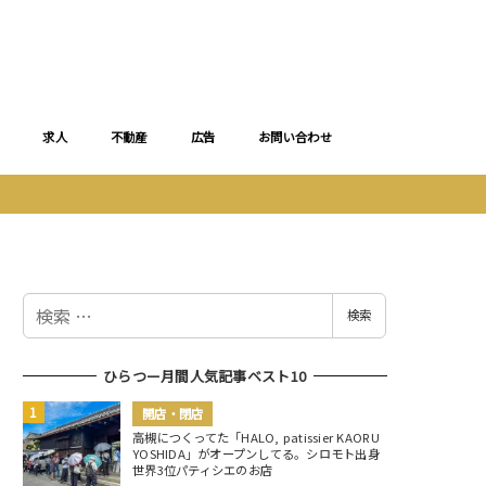
求人
不動産
広告
お問い合わせ
検
検索
索
ひらつー月間人気記事ベスト10
開店・閉店
高槻につくってた「HALO, patissier KAORU
YOSHIDA」がオープンしてる。シロモト出身
世界3位パティシエのお店