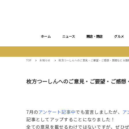
ホーム
ニュース
開店・閉店
グルメ
TOP
お知らせ
枚方つーしんへのご意見・ご要望・ご感想・質問など＆情
枚方つーしんへのご意見・ご要望・ご感想
7月の
アンケート記事中
でも宣言しましたが、
ア
記事としてアップすることになりました！
全ての意見を載せるわけではないですが、ぜひぜ