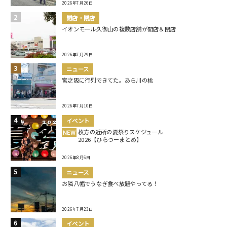
2026年7月26日
開店・閉店
イオンモール久御山の複数店舗が開店＆閉店
2026年7月29日
ニュース
宮之阪に行列できてた。あら川の桃
2026年7月10日
イベント
枚方の近所の夏祭りスケジュール
NEW
2026【ひらつーまとめ】
2026年8月6日
ニュース
お隣八幡でうなぎ食べ放題やってる！
2026年7月23日
イベント