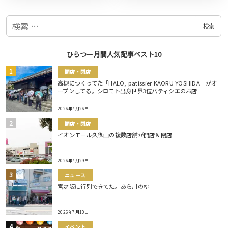
検
検索
索
ひらつー月間人気記事ベスト10
開店・閉店
高槻につくってた「HALO, patissier KAORU YOSHIDA」がオ
ープンしてる。シロモト出身世界3位パティシエのお店
2026年7月26日
開店・閉店
イオンモール久御山の複数店舗が開店＆閉店
2026年7月29日
ニュース
宮之阪に行列できてた。あら川の桃
2026年7月10日
イベント