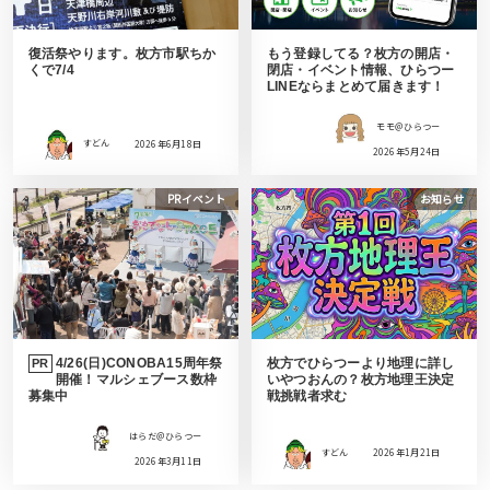
復活祭やります。枚方市駅ちか
もう登録してる？枚方の開店・
くで7/4
閉店・イベント情報、ひらつー
LINEならまとめて届きます！
モモ＠ひらつー
すどん
2026年6月18日
2026年5月24日
PRイベント
お知らせ
4/26(日)CONOBA15周年祭
枚方でひらつーより地理に詳し
PR
開催！マルシェブース数枠
いやつおんの？枚方地理王決定
募集中
戦挑戦者求む
はらだ＠ひらつー
すどん
2026年1月21日
2026年3月11日