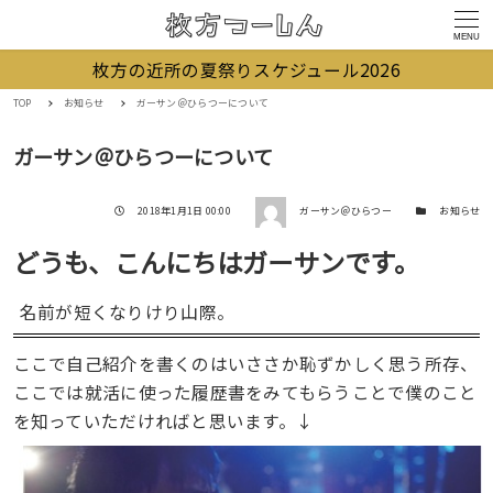
MENU
枚方の近所の夏祭りスケジュール2026
TOP
お知らせ
ガーサン＠ひらつーについて
ガーサン＠ひらつーについて
著者
投稿日
カテゴリー
2018年1月1日 00:00
ガーサン＠ひらつー
お知らせ
どうも、こんにちはガーサンです。
名前が短くなりけり山際。
ここで自己紹介を書くのはいささか恥ずかしく思う所存、
ここでは就活に使った履歴書をみてもらうことで僕のこと
を知っていただければと思います。↓