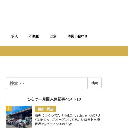
求人
不動産
広告
お問い合わせ
検
検索
索
ひらつー月間人気記事ベスト10
開店・閉店
高槻につくってた「HALO, patissier KAORU
YOSHIDA」がオープンしてる。シロモト出身
世界3位パティシエのお店