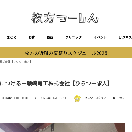
まとめ
お店
動画
クリニック
イベント
ビジネス
枚方の近所の夏祭りスケジュール2026
工株式会社【ひらつー求人】
身につけるー磯嶋電工株式会社【ひらつー求人】
著者
投稿日
更新日
カテゴリー
2026年7月30日 06:30
2026年8月5日 16:40
ひらつースタッフ
求人