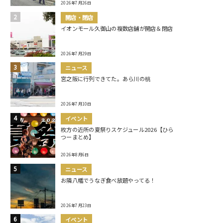
2026年7月26日
開店・閉店
イオンモール久御山の複数店舗が開店＆閉店
2026年7月29日
ニュース
宮之阪に行列できてた。あら川の桃
2026年7月10日
イベント
枚方の近所の夏祭りスケジュール2026【ひら
つーまとめ】
2026年8月6日
ニュース
お隣八幡でうなぎ食べ放題やってる！
2026年7月23日
イベント