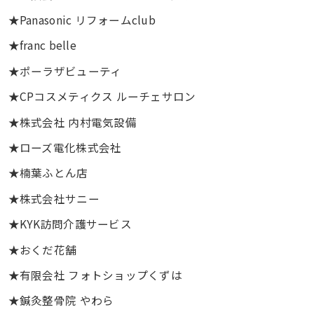
★Panasonic リフォームclub
★franc belle
★ポーラザビューティ
★CPコスメティクス ルーチェサロン
★株式会社 内村電気設備
★ローズ電化株式会社
★楠葉ふとん店
★株式会社サニー
★KYK訪問介護サービス
★おくだ花舗
★有限会社 フォトショップくずは
★鍼灸整骨院 やわら