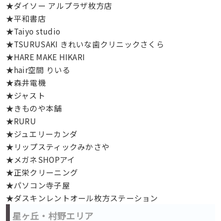
★ダイソー アルプラザ枚方店
★平和書店
★Taiyo studio
★TSURUSAKI きれいな歯クリニックさくら
★HARE MAKE HIKARI
★hair空間 りいる
★森井電機
★ジャスト
★きものや本舗
★RURU
★ジュエリーカンダ
★リップスティックみかさや
★メガネSHOPアイ
★正栄クリーニング
★パソコン寺子屋
★ダスキンレントオール枚方ステーション
星ヶ丘・村野エリア