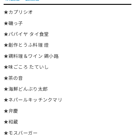
★カプリシオ
★磯っ子
★パパイヤ タイ食堂
★創作とうふ料理 燈
★鶏料理＆ワイン 鶏小路
★味ごころ たていし
★茶の音
★海鮮どんぶり太郎
★ネパールキッチンクマリ
★弁慶
★和蔵
★モスバーガー