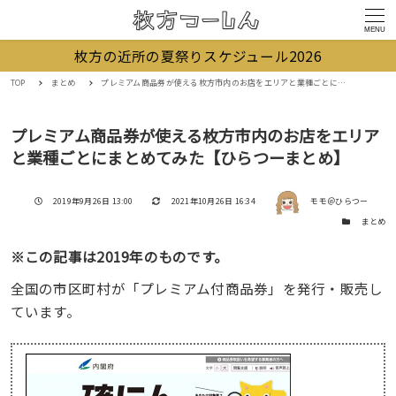
MENU
枚方の近所の夏祭りスケジュール2026
TOP
まとめ
プレミアム商品券が使える枚方市内のお店をエリアと業種ごとにまとめてみた【ひらつーまとめ】
プレミアム商品券が使える枚方市内のお店をエリア
と業種ごとにまとめてみた【ひらつーまとめ】
著者
投稿日
更新日
2019年9月26日 13:00
2021年10月26日 16:34
モモ＠ひらつー
カテゴリー
まとめ
※この記事は2019年のものです。
全国の市区町村が「プレミアム付商品券」を発行・販売し
ています。