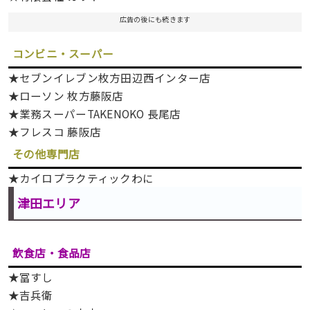
広告の後にも続きます
コンビニ・スーパー
★セブンイレブン枚方田辺西インター店
★ローソン 枚方藤阪店
★業務スーパーTAKENOKO 長尾店
★フレスコ 藤阪店
その他専門店
★カイロプラクティックわに
津田エリア
飲食店・食品店
★冨すし
★吉兵衛