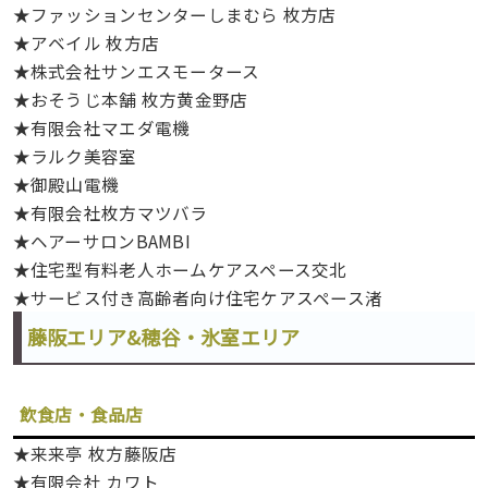
★ファッションセンターしまむら 枚方店
★アベイル 枚方店
★株式会社サンエスモータース
★おそうじ本舗 枚方黄金野店
★有限会社マエダ電機
★ラルク美容室
★御殿山電機
★有限会社枚方マツバラ
★ヘアーサロンBAMBI
★住宅型有料老人ホームケアスペース交北
★サービス付き高齢者向け住宅ケアスペース渚
藤阪エリア&穂谷・氷室エリア
飲食店・食品店
★来来亭 枚方藤阪店
★有限会社 カワト