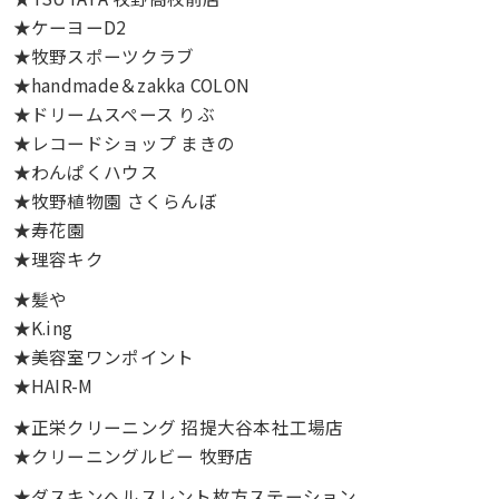
★ケーヨーD2
★牧野スポーツクラブ
★handmade＆zakka COLON
★ドリームスペース りぶ
★レコードショップ まきの
★わんぱくハウス
★牧野植物園 さくらんぼ
★寿花園
★理容キク
★髪や
★K.ing
★美容室ワンポイント
★HAIR-M
★正栄クリーニング 招提大谷本社工場店
★クリーニングルビー 牧野店
★ダスキンヘルスレント枚方ステーション