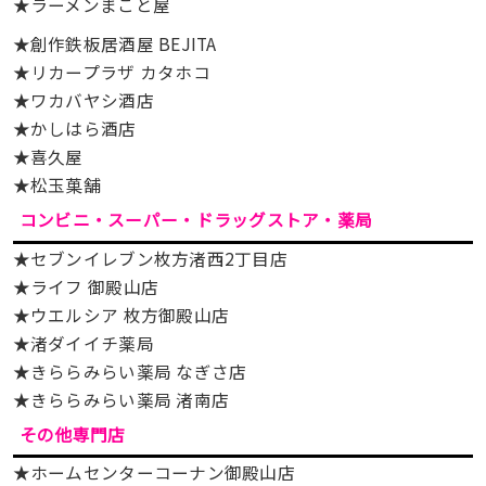
★ラーメンまこと屋
★創作鉄板居酒屋 BEJITA
★リカープラザ カタホコ
★ワカバヤシ酒店
★かしはら酒店
★喜久屋
★松玉菓舗
コンビニ・スーパー・ドラッグストア・薬局
★セブンイレブン枚方渚西2丁目店
★ライフ 御殿山店
★ウエルシア 枚方御殿山店
★渚ダイイチ薬局
★きららみらい薬局 なぎさ店
★きららみらい薬局 渚南店
その他専門店
★ホームセンターコーナン御殿山店