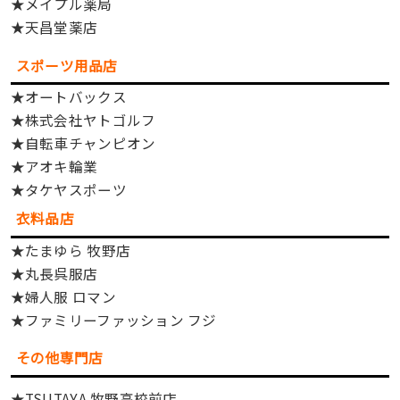
★メイプル薬局
★天昌堂薬店
スポーツ用品店
★オートバックス
★株式会社ヤトゴルフ
★自転車チャンピオン
★アオキ輪業
★タケヤスポーツ
衣料品店
★たまゆら 牧野店
★丸長呉服店
★婦人服 ロマン
★ファミリーファッション フジ
その他専門店
★TSUTAYA 牧野高校前店