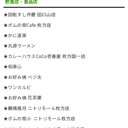
飲食店・食品店
★回転すし弁慶 田口山店
★ポムの樹Cafe 枚方店
★かに道楽
★丸源ラーメン
★カレーハウスCoCo壱番屋 枚方国一店
★和楽心
★お好み焼 ベジ太
★ワンカルビ
★お好み焼 花茶栗
★鶴橋風月 ニトリモール枚方店
★ポムの樹Jr ニトリモール枚方店