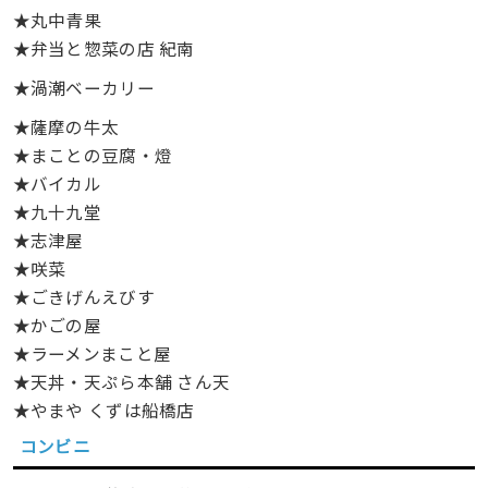
★丸中青果
★弁当と惣菜の店 紀南
★渦潮ベーカリー
★薩摩の牛太
★まことの豆腐・燈
★バイカル
★九十九堂
★志津屋
★咲菜
★ごきげんえびす
★かごの屋
★ラーメンまこと屋
★天丼・天ぷら本舗 さん天
★やまや くずは船橋店
コンビニ