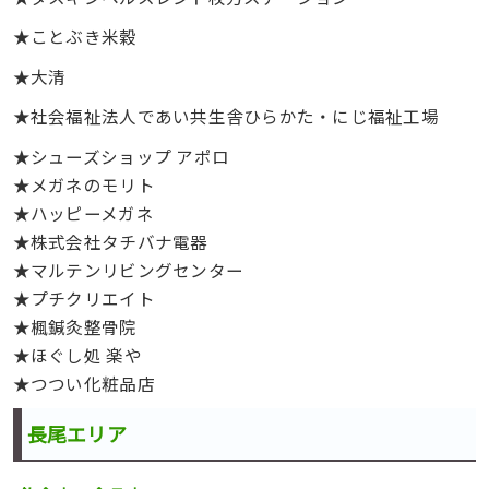
★ことぶき米穀
★大清
★社会福祉法人であい共生舎ひらかた・にじ福祉工場
★シューズショップ アポロ
★メガネのモリト
★ハッピーメガネ
★株式会社タチバナ電器
★マルテンリビングセンター
★プチクリエイト
★楓鍼灸整骨院
★ほぐし処 楽や
★つつい化粧品店
長尾エリア