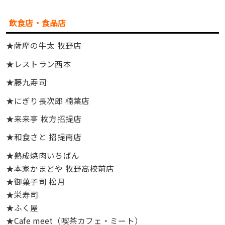
飲食店・食品店
★薩摩の牛太 牧野店
★レストラン西本
★藤九寿司
★にぎり長次郎 楠葉店
★来来亭 枚方招提店
★和食さと 招提南店
★熟成焼肉いちばん
★本家かまどや 牧野高校前店
★御菓子司 松月
★栄寿司
★ふく屋
★Cafe meet（喫茶カフェ・ミート）