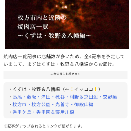
焼肉店一覧記事は店舗数が多いため、全4記事を予定して
いまして、まずはくずは・牧野＆八幡編からお届け。
広告の後にも続きます
・くずは・牧野＆八幡編（←
！
イマココ
！
）
・
長尾・藤阪・津田・穂谷・村野＆京田辺・交野編
・
枚方市・枚方公園・光善寺・御殿山編
・
香里ケ丘・香里園＆寝屋川編
※記事がアップされるとリンクが繋がります。