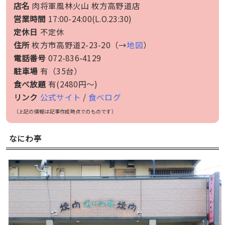
店名
肉将軍風林火山 枚方高野道店
営業時間
17:00-24:00(L.O.23:30)
定休日
不定休
住所
枚方市高野道2-23-20（→
地図
）
電話番号
072-836-4129
駐車場
有（35台）
食べ放題
有(2480円〜)
リンク
公式サイト
/
食べログ
（上記の情報は記事作成時点でのものです）
なにわ亭