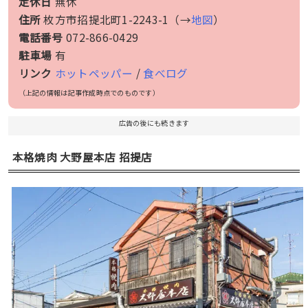
定休日
無休
住所
枚方市招提北町1-2243-1（→
地図
）
電話番号
072-866-0429
駐車場
有
リンク
ホットペッパー
/
食べログ
（上記の情報は記事作成時点でのものです）
広告の後にも続きます
本格焼肉 大野屋本店 招提店