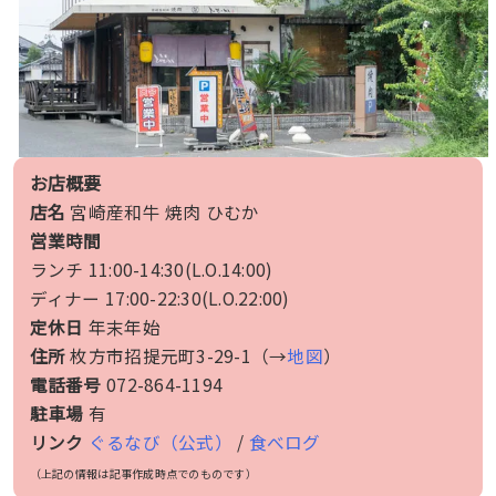
お店概要
店名
宮崎産和牛 焼肉 ひむか
営業時間
ランチ 11:00-14:30(L.O.14:00)
ディナー 17:00-22:30(L.O.22:00)
定休日
年末年始
住所
枚方市招提元町3-29-1（→
地図
）
電話番号
072-864-1194
駐車場
有
リンク
ぐるなび（公式）
/
食べログ
（上記の情報は記事作成時点でのものです）