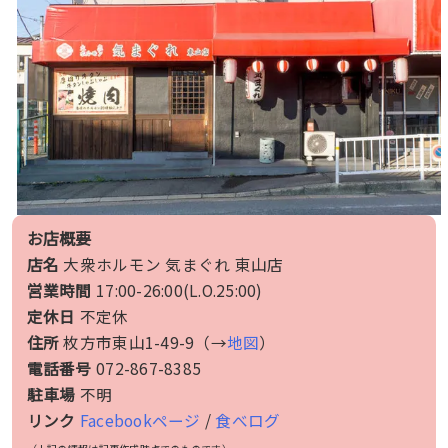
お店概要
店名
大衆ホルモン 気まぐれ 東山店
営業時間
17:00-26:00(L.O.25:00)
定休日
不定休
住所
枚方市東山1-49-9（→
地図
）
電話番号
072-867-8385
駐車場
不明
リンク
Facebookページ
/
食べログ