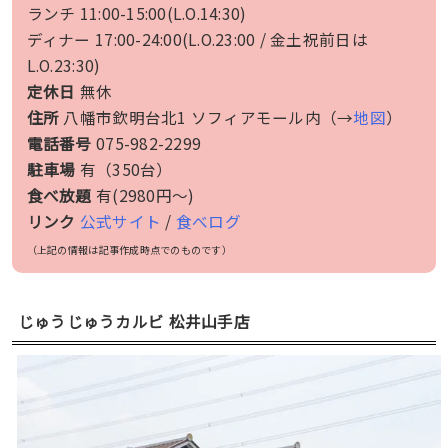
ランチ 11:00-15:00(L.O.14:30)
ディナー 17:00-24:00(L.O.23:00 / 金土祝前日は
L.O.23:30)
定休日
無休
住所
八幡市欽明台北1 ソフィアモール内（→
地図
）
電話番号
075-982-2299
駐車場
有（350台）
食べ放題
有(2980円〜)
リンク
公式サイト
/
食べログ
（上記の情報は記事作成時点でのものです）
じゅうじゅうカルビ 松井山手店