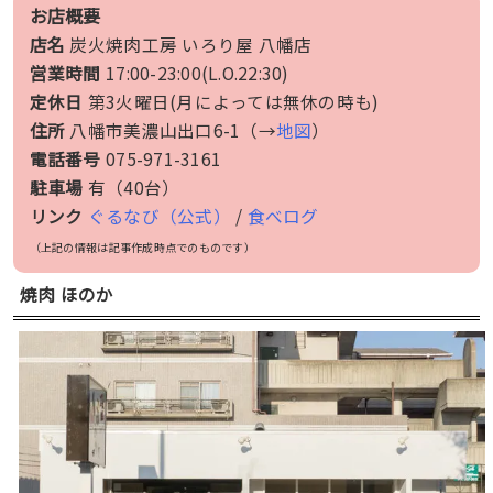
お店概要
店名
炭火焼肉工房 いろり屋 八幡店
営業時間
17:00-23:00(L.O.22:30)
定休日
第3火曜日(月によっては無休の時も)
住所
八幡市美濃山出口6-1（→
地図
）
電話番号
075-971-3161
駐車場
有（40台）
リンク
ぐるなび（公式）
/
食べログ
（上記の情報は記事作成時点でのものです）
焼肉 ほのか