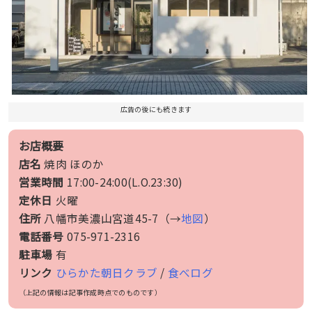
広告の後にも続きます
お店概要
店名
焼肉 ほのか
営業時間
17:00-24:00(L.O.23:30)
定休日
火曜
住所
八幡市美濃山宮道45-7（→
地図
）
電話番号
075-971-2316
駐車場
有
リンク
ひらかた朝日クラブ
/
食べログ
（上記の情報は記事作成時点でのものです）