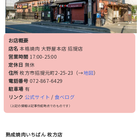
お店概要
店名
本格焼肉 大野屋本店 招提店
営業時間
17:00-25:00
定休日
無休
住所
枚方市招提元町2-25-23（→
地図
）
電話番号
072-867-6429
駐車場
有
リンク
公式サイト
/
食べログ
（上記の情報は記事作成時点でのものです）
熟成焼肉いちばん 枚方店