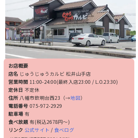
お店概要
店名
じゅうじゅうカルビ 松井山手店
営業時間
11:00-24:00(最終入店23:00 / L.O.23:30)
定休日
不定休
住所
八幡市欽明台西23（→
地図
）
電話番号
075-972-2929
駐車場
有
食べ放題
有(税込2678円〜)
リンク
公式サイト
/
食べログ