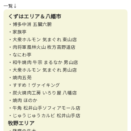
一覧↓
くずはエリア＆八幡市
・博多中洲 五臓六腑
・家族亭
・大衆ホルモン 気まぐれ 東山店
・肉将軍風林火山 枚方高野道店
・なにわ亭
・和牛焼肉 牛宗 まるなか 男山店
・大衆ホルモン 気まぐれ 男山店
・焼肉五苑
・すすめ！ヴァイキング
・炭火焼肉工房 いろり屋 八幡店
・焼肉 ほのか
・牛角 松井山手ソフィアモール店
・じゅうじゅうカルビ 松井山手店
牧野エリア
・薩摩の牛太