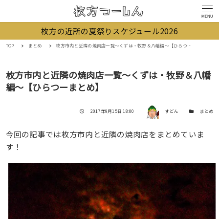
MENU
枚方の近所の夏祭りスケジュール2026
TOP
まとめ
枚方市内と近隣の焼肉店一覧〜くずは・牧野＆八幡編〜【ひらつーまとめ】
枚方市内と近隣の焼肉店一覧〜くずは・牧野＆八幡
編〜【ひらつーまとめ】
著者
投稿日
カテゴリー
2017年9月15日 18:00
すどん
まとめ
今回の記事では枚方市内と近隣の焼肉店をまとめていま
す！