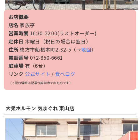
お店概要
店名
家族亭
営業時間
16:30-22:00(ラストオーダー)
定休日
木曜日（祝日の場合は翌日）
住所
枚方市船橋本町2-32-5（→
地図
）
電話番号
072-850-6661
駐車場
有（6台）
リンク
公式サイト
/
食べログ
（上記の情報は記事作成時点でのものです）
大衆ホルモン 気まぐれ 東山店