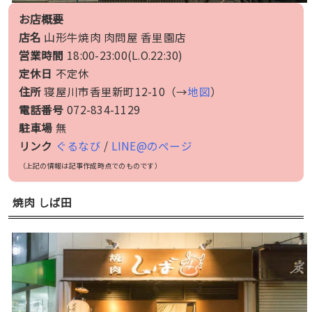
お店概要
店名
山形牛焼肉 肉問屋 香里園店
営業時間
18:00-23:00(L.O.22:30)
定休日
不定休
住所
寝屋川市香里新町12-10（→
地図
）
電話番号
072-834-1129
駐車場
無
リンク
ぐるなび
/
LINE@のページ
（上記の情報は記事作成時点でのものです）
焼肉 しば田