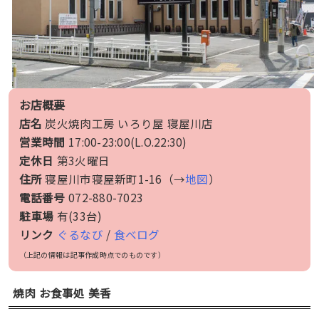
お店概要
店名
炭火焼肉工房 いろり屋 寝屋川店
営業時間
17:00-23:00(L.O.22:30)
定休日
第3火曜日
住所
寝屋川市寝屋新町1-16（→
地図
）
電話番号
072-880-7023
駐車場
有(33台)
リンク
ぐるなび
/
食べログ
（上記の情報は記事作成時点でのものです）
焼肉 お食事処 美香