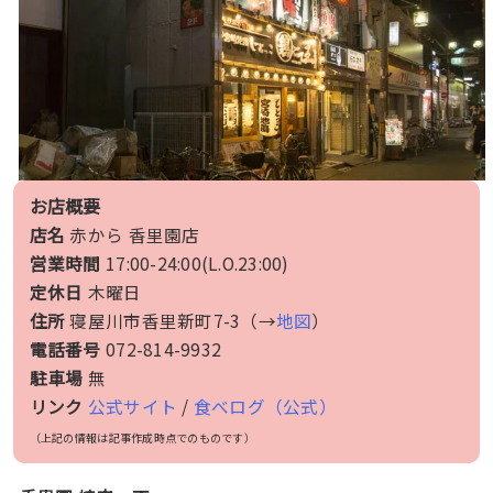
お店概要
店名
赤から 香里園店
営業時間
17:00-24:00(L.O.23:00)
定休日
木曜日
住所
寝屋川市香里新町7-3（→
地図
）
電話番号
072-814-9932
駐車場
無
リンク
公式サイト
/
食べログ（公式）
（上記の情報は記事作成時点でのものです）