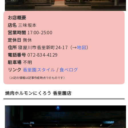
お店概要
店名
三味坂本
営業時間
17:00-25:00
定休日
無休
住所
寝屋川市香里新町24-17（→
地図
）
電話番号
072-834-4129
駐車場
不明
リンク
香里園スタイル
/
食べログ
（上記の情報は記事作成時点でのものです）
焼肉ホルモンにくろう 香里園店