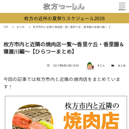
MENU
枚方の近所の夏祭りスケジュール2026
TOP
まとめ
枚方市内と近隣の焼肉店一覧〜香里ケ丘・香里園＆寝屋川編〜【ひらつーまとめ】
枚方市内と近隣の焼肉店一覧〜香里ケ丘・香里園＆
寝屋川編〜【ひらつーまとめ】
著者
投稿日
カテゴリー
2017年9月18日 18:00
すどん
まとめ
今回の記事では枚方市内と近隣の焼肉店をまとめていま
す！