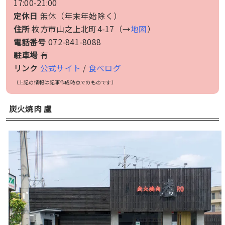
17:00-21:00
定休日
無休（年末年始除く）
住所
枚方市山之上北町4-17（→
地図
）
電話番号
072-841-8088
駐車場
有
リンク
公式サイト
/
食べログ
（上記の情報は記事作成時点でのものです）
炭火焼肉 盧