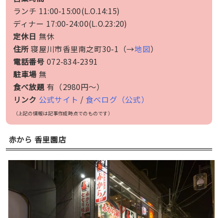
ランチ 11:00-15:00(L.O.14:15)
ディナー 17:00-24:00(L.O.23:20)
定休日
無休
住所
寝屋川市香里南之町30-1（→
地図
）
電話番号
072-834-2391
駐車場
無
食べ放題
有（2980円〜）
リンク
公式サイト
/
食べログ（公式）
（上記の情報は記事作成時点でのものです）
赤から 香里園店