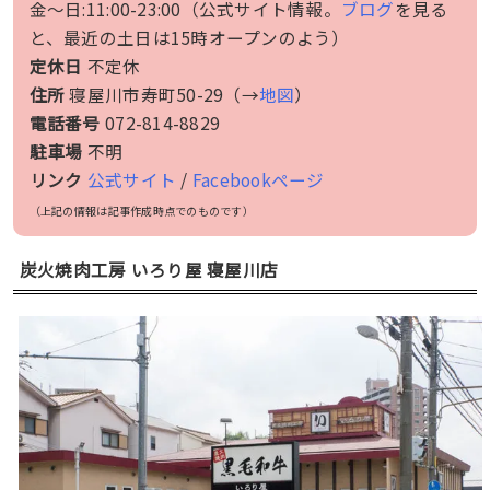
金〜日:11:00-23:00（公式サイト情報。
ブログ
を見る
と、最近の土日は15時オープンのよう）
定休日
不定休
住所
寝屋川市寿町50-29（→
地図
）
電話番号
072-814-8829
駐車場
不明
リンク
公式サイト
/
Facebookページ
（上記の情報は記事作成時点でのものです）
炭火焼肉工房 いろり屋 寝屋川店