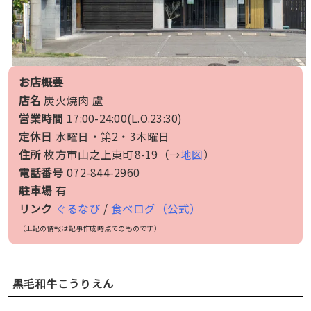
お店概要
店名
炭火焼肉 盧
営業時間
17:00-24:00(L.O.23:30)
定休日
水曜日・第2・3木曜日
住所
枚方市山之上東町8-19（→
地図
）
電話番号
072-844-2960
駐車場
有
リンク
ぐるなび
/
食べログ（公式）
（上記の情報は記事作成時点でのものです）
黒毛和牛こうりえん