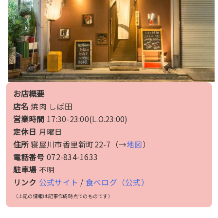
お店概要
店名
焼肉 しば田
営業時間
17:30-23:00(L.O.23:00)
定休日
月曜日
住所
寝屋川市香里新町22-7（→
地図
）
電話番号
072-834-1633
駐車場
不明
リンク
公式サイト
/
食べログ（公式）
（上記の情報は記事作成時点でのものです）