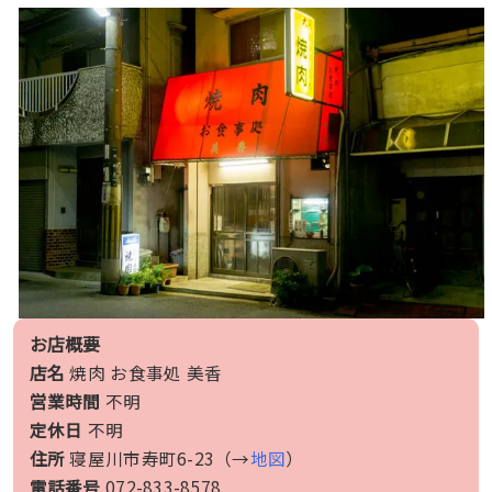
お店概要
店名
焼肉 お食事処 美香
営業時間
不明
定休日
不明
住所
寝屋川市寿町6-23（→
地図
）
電話番号
072-833-8578