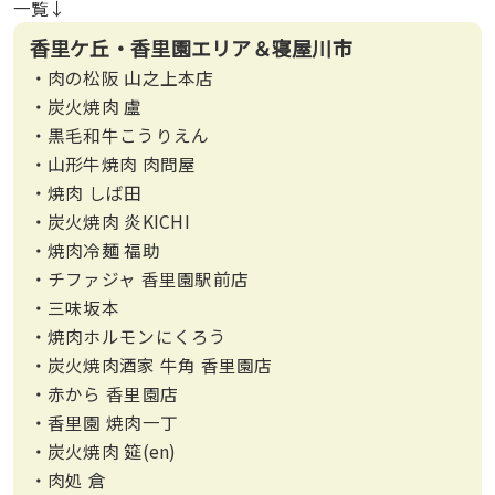
一覧↓
香里ケ丘・香里園エリア＆寝屋川市
・肉の松阪 山之上本店
・炭火焼肉 盧
・黒毛和牛こうりえん
・山形牛焼肉 肉問屋
・焼肉 しば田
・炭火焼肉 炎KICHI
・焼肉冷麺 福助
・チファジャ 香里園駅前店
・三味坂本
・焼肉ホルモンにくろう
・炭火焼肉酒家 牛角 香里園店
・赤から 香里園店
・香里園 焼肉一丁
・炭火焼肉 筵(en)
・肉処 倉