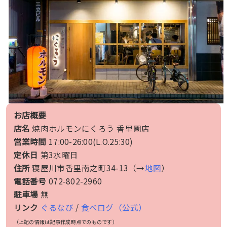
お店概要
店名
焼肉ホルモンにくろう 香里園店
営業時間
17:00-26:00(L.O.25:30)
定休日
第3水曜日
住所
寝屋川市香里南之町34-13（→
地図
）
電話番号
072-802-2960
駐車場
無
リンク
ぐるなび
/
食べログ（公式）
（上記の情報は記事作成時点でのものです）