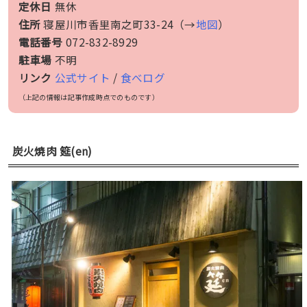
定休日
無休
住所
寝屋川市香里南之町33-24（→
地図
）
電話番号
072-832-8929
駐車場
不明
リンク
公式サイト
/
食べログ
（上記の情報は記事作成時点でのものです）
炭火焼肉 筵(en)