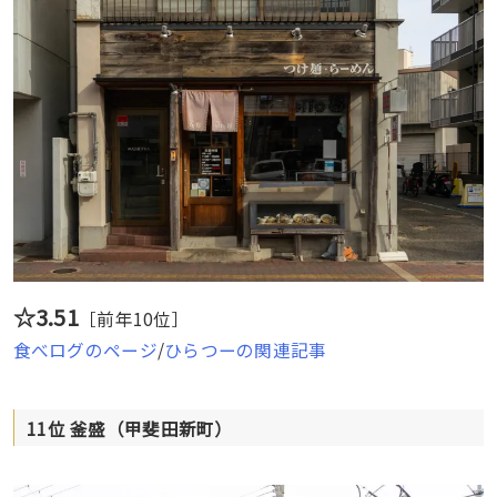
☆3.51
［前年10位］
食べログのページ
/
ひらつーの関連記事
11位 釜盛（甲斐田新町）