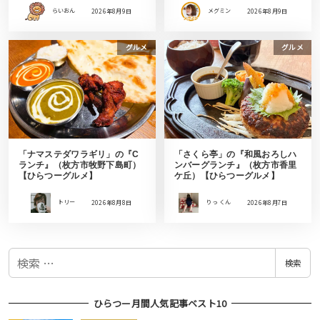
らいおん
2026年8月9日
メグミン
2026年8月9日
グルメ
グルメ
「ナマステダワラギリ」の『C
「さくら亭」の『和風おろしハ
ランチ』（枚方市牧野下島町）
ンバーグランチ』（枚方市香里
【ひらつーグルメ】
ケ丘）【ひらつーグルメ】
トリー
2026年8月8日
りっ くん
2026年8月7日
検
検索
索
ひらつー月間人気記事ベスト10