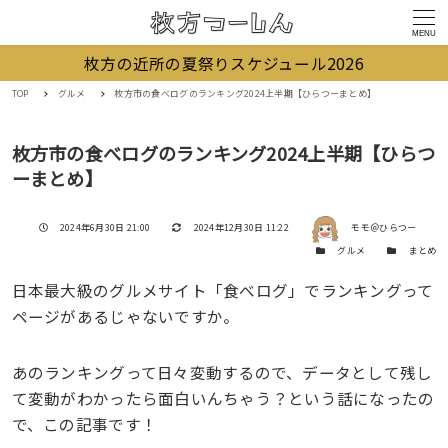
MENU
枚方の近所の夏祭りスケジュール2026
TOP
グルメ
枚方市の食べログのランキング2024上半期【ひらつーまとめ】
枚方市の食べログのランキング2024上半期【ひらつ
ーまとめ】
著者
投稿日
更新日
2024年6月30日 21:00
2024年12月30日 11:22
モモ＠ひらつー
カテゴリー
カテゴリー
グルメ
まとめ
日本最大級のグルメサイト「食べログ」でランキングって
ページがあるじゃないですか。
あのランキングって日々変動するので、データとして残し
て変動がわかったら面白いんちゃう？という話になったの
で、この記事です！