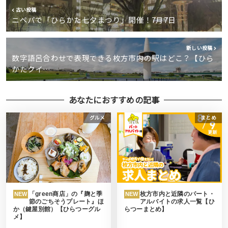
古い投稿
ニペパで「ひらかた七夕まつり」開催！7月7日
新しい投稿
数字語呂合わせで表現できる枚方市内の駅はどこ？【ひら
かたクイ…
あなたにおすすめの記事
グルメ
まとめ
「green商店」の『麹と季
枚方市内と近隣のパート・
NEW
NEW
節のごちそうプレート』ほ
アルバイトの求人一覧【ひ
か（鍵屋別館）【ひらつーグル
らつーまとめ】
メ】