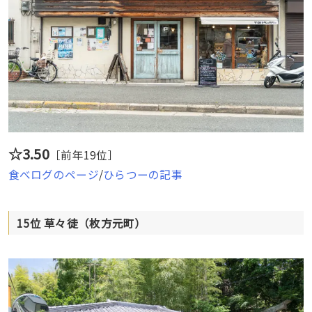
☆3.50
［前年19位］
食べログのページ
/
ひらつーの記事
15位 草々徒（枚方元町）