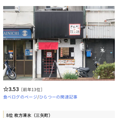
☆3.53
［前年13位］
食べログのページ
/
ひらつーの関連記事
8位 枚方凍氷（三矢町）