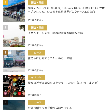
開店・閉店
高槻につくってた「HALO, patissier KAORU YOSHIDA」がオ
ープンしてる。シロモト出身世界3位パティシエのお店
2026年7月26日
開店・閉店
イオンモール久御山の複数店舗が開店＆閉店
2026年7月29日
ニュース
宮之阪に行列できてた。あら川の桃
2026年7月10日
イベント
枚方の近所の夏祭りスケジュール2026【ひらつーまとめ】
2026年8月6日
ニュース
お隣八幡でうなぎ食べ放題やってる！