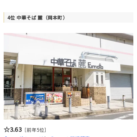
4位 中華そば 麓（岡本町）
☆3.63
［前年5位］