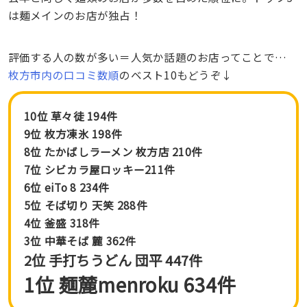
は麺メインのお店が独占！
評価する人の数が多い＝人気か話題のお店ってことで…
枚方市内の口コミ数順
のベスト10もどうぞ↓
10位 草々徒 194件
9位
枚方凍氷 198件
8位
たかばしラーメン 枚方店 210件
7位
シビカラ屋ロッキー211件
6位
eiTo 8 234件
5位
そば切り 天笑 288件
4位
釜盛 318件
3位
中華そば 麓 362件
2位 手打ちうどん 団平 447件
1位 麺麓menroku 634件