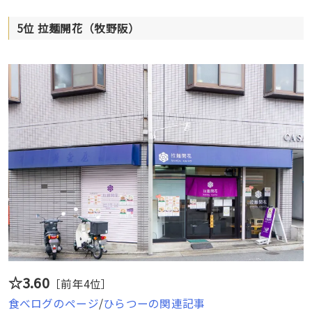
5位 拉麺開花（牧野阪）
☆3.60
［前年4位］
食べログのページ
/
ひらつーの関連記事