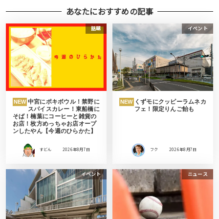
あなたにおすすめの記事
話題
イベント
中宮にポキボウル！禁野に
くずモにクッピーラムネカ
NEW
NEW
スパイスカレー！東船橋に
フェ！限定りんご飴も
そば！楠葉にコーヒーと雑貨の
お店！枚方めっちゃお店オープ
ンしたやん【今週のひらかた】
すどん
2026年8月7日
フク
2026年8月7日
イベント
ニュース