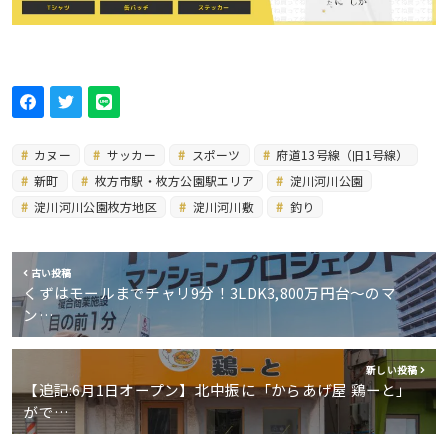
カヌー
サッカー
スポーツ
府道13号線（旧1号線）
新町
枚方市駅・枚方公園駅エリア
淀川河川公園
淀川河川公園枚方地区
淀川河川敷
釣り
古い投稿
くずはモールまでチャリ9分！3LDK3,800万円台〜のマ
ン…
新しい投稿
【追記:6月1日オープン】北中振に「からあげ屋 鶏ーと」
がで…