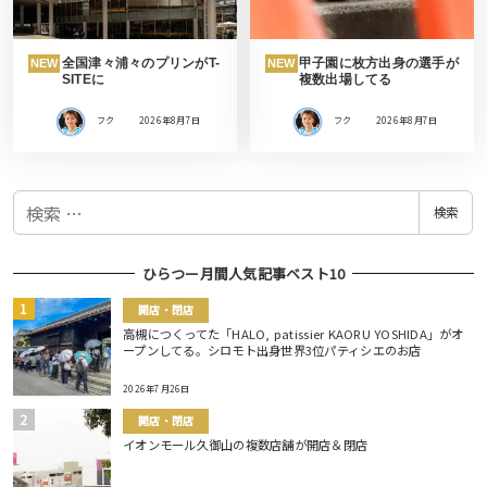
全国津々浦々のプリンがT-
甲子園に枚方出身の選手が
NEW
NEW
SITEに
複数出場してる
フク
2026年8月7日
フク
2026年8月7日
検
検索
索
ひらつー月間人気記事ベスト10
開店・閉店
高槻につくってた「HALO, patissier KAORU YOSHIDA」がオ
ープンしてる。シロモト出身世界3位パティシエのお店
2026年7月26日
開店・閉店
イオンモール久御山の複数店舗が開店＆閉店