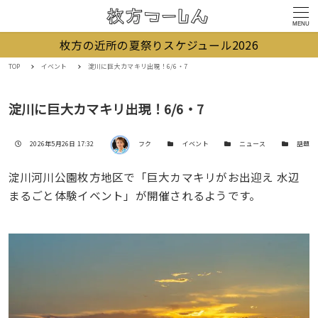
MENU
枚方の近所の夏祭りスケジュール2026
TOP
イベント
淀川に巨大カマキリ出現！6/6・7
淀川に巨大カマキリ出現！6/6・7
著者
投稿日
カテゴリー
カテゴリー
カテゴリー
2026年5月26日 17:32
フク
イベント
ニュース
話題
淀川河川公園枚方地区で「巨大カマキリがお出迎え 水辺
まるごと体験イベント」が開催されるようです。