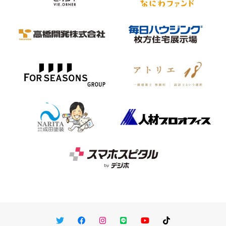
Twitter
Facebook
Instagram
LINE
You Tube
TikTok