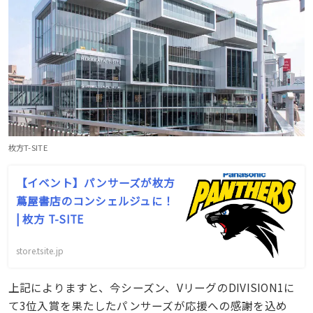
枚方T-SITE
【イベント】パンサーズが枚方
蔦屋書店のコンシェルジュに！
| 枚方 T-SITE
store.tsite.jp
上記によりますと、今シーズン、VリーグのDIVISION1に
て3位入賞を果たしたパンサーズが応援への感謝を込め