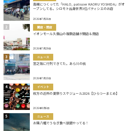
高槻につくってた「HALO, patissier KAORU YOSHIDA」がオ
ープンしてる。シロモト出身世界3位パティシエのお店
2026年7月26日
開店・閉店
イオンモール久御山の複数店舗が開店＆閉店
2026年7月29日
ニュース
宮之阪に行列できてた。あら川の桃
2026年7月10日
イベント
枚方の近所の夏祭りスケジュール2026【ひらつーまとめ】
2026年8月6日
ニュース
お隣八幡でうなぎ食べ放題やってる！