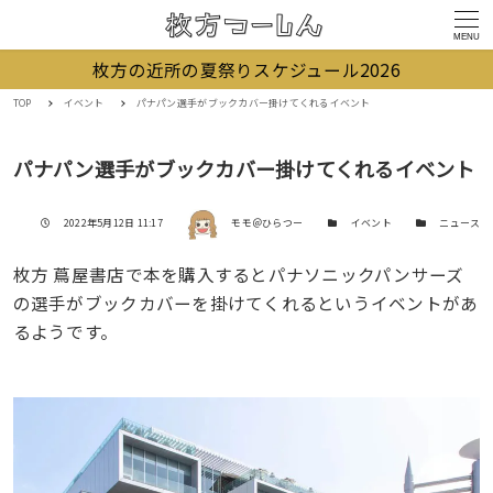
MENU
枚方の近所の夏祭りスケジュール2026
TOP
イベント
パナパン選手がブックカバー掛けてくれるイベント
パナパン選手がブックカバー掛けてくれるイベント
著者
投稿日
カテゴリー
カテゴリー
2022年5月12日 11:17
モモ＠ひらつー
イベント
ニュース
枚方 蔦屋書店で本を購入するとパナソニックパンサーズ
の選手がブックカバーを掛けてくれるというイベントがあ
るようです。