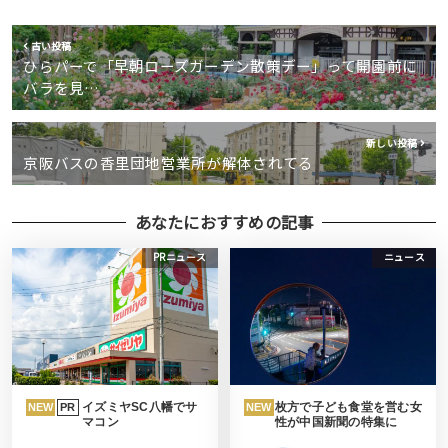
古い投稿
ひらパーで「早朝ローズガーデン散策デー」って開園前に
バラを見…
新しい投稿
京阪バスの香里団地営業所が解体されてる
あなたにおすすめの記事
PRニュース
ニュース
イズミヤSC八幡でサ
枚方で子ども食堂を営む女
NEW
PR
NEW
マコン
性が中国新聞の特集に