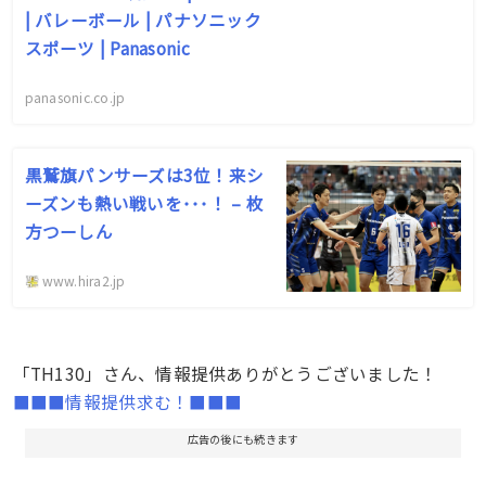
| バレーボール | パナソニック
スポーツ | Panasonic
panasonic.co.jp
黒鷲旗パンサーズは3位！来シ
ーズンも熱い戦いを･･･！ – 枚
方つーしん
www.hira2.jp
「TH130」さん、情報提供ありがとうございました！
■■■情報提供求む！■■■
広告の後にも続きます