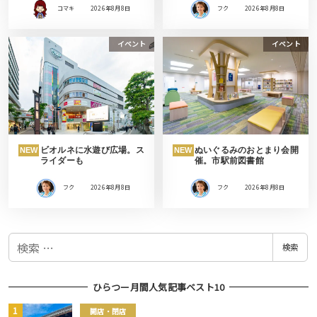
コマキ
2026年8月8日
フク
2026年8月8日
イベント
イベント
ビオルネに水遊び広場。ス
ぬいぐるみのおとまり会開
NEW
NEW
ライダーも
催。市駅前図書館
フク
2026年8月8日
フク
2026年8月8日
検
検索
索
ひらつー月間人気記事ベスト10
開店・閉店