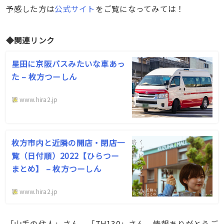
予感した方は
公式サイト
をご覧になってみては！
◆関連リンク
星田に京阪バスみたいな車あっ
た – 枚方つーしん
www.hira2.jp
枚方市内と近隣の開店・閉店一
覧（日付順）2022【ひらつー
まとめ】 – 枚方つーしん
www.hira2.jp
「山手の住人」さん、「TH130」さん、情報ありがとうご