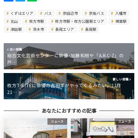
くずはエリア
バス
京田辺市
京阪バス
八幡市
北山
枚方市駅
枚方市駅・枚方公園駅エリア
樟葉駅
津田駅
茨木市
長尾エリア
長尾駅
古い投稿
総合文化芸術センターに俳優･加藤和樹や「A.B.C-Z」の
戸…
新しい投稿
枚方T-SITEに俳優の吉田羊がやってくるみたい。12月
21…
あなたにおすすめの記事
ニュース
ニュース