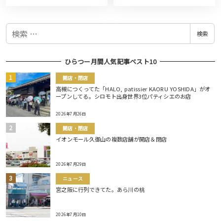
検
検索
索
ひらつー月間人気記事ベスト10
開店・閉店
高槻につくってた「HALO, patissier KAORU YOSHIDA」がオ
ープンしてる。シロモト出身世界3位パティシエのお店
2026年7月26日
開店・閉店
イオンモール久御山の複数店舗が開店＆閉店
2026年7月29日
ニュース
宮之阪に行列できてた。あら川の桃
2026年7月10日