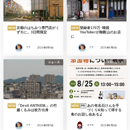
京都のはちみつ専門店がく
登録者170万･韓国
NEW
NEW
ずモに。3日間限定
YouTuberが御殿山のお店
に
フク
2026年8月6日
フク
2026年8月6日
ニュース
PRニュース
「Devil ANTHEM.」の竹
あの有名石けんを手
NEW
NEW
PR
越くるみは枚方出身
づくり&知って得する
食のお話し会あるよ
フク
2026年8月5日
コマキ
2026年8月5日