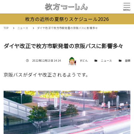
MENU
枚方の近所の夏祭りスケジュール2026
TOP
ニュース
ダイヤ改正で枚方市駅発着の京阪バスに影響多々
ダイヤ改正で枚方市駅発着の京阪バスに影響多々
著者
投稿日
カテゴリー
カテゴリー
2022年12月13日 14:14
すどん
ニュース
話題
京阪バスがダイヤ改正されるようです。