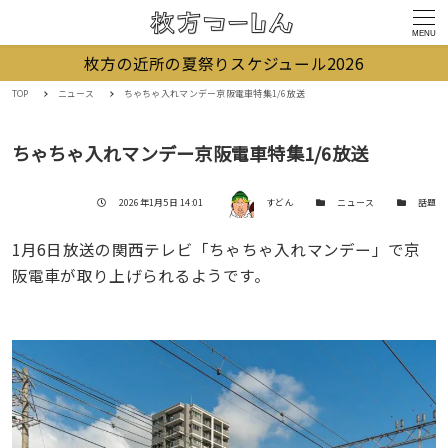
MENU
枚方の近所の夏祭りスケジュール2026
TOP
ニュース
ちゃちゃ入れマンデー京阪電車特集1/6放送
ちゃちゃ入れマンデー京阪電車特集1/6放送
著者
投稿日
カテゴリー
カテゴリー
2026年1月5日 14:01
すどん
ニュース
話題
1月6日放送の関西テレビ「ちゃちゃ入れマンデー」で京
阪電車が取り上げられるようです。