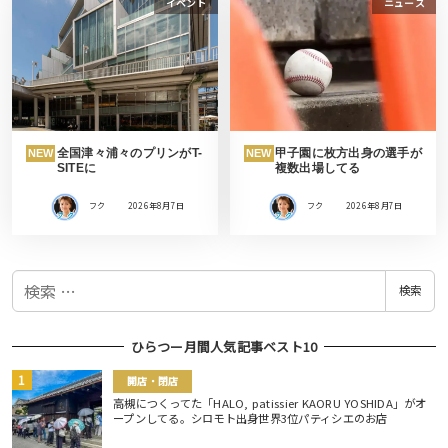
イベント
ニュース
全国津々浦々のプリンがT-
甲子園に枚方出身の選手が
NEW
NEW
SITEに
複数出場してる
フク
2026年8月7日
フク
2026年8月7日
検
検索
索
ひらつー月間人気記事ベスト10
開店・閉店
高槻につくってた「HALO, patissier KAORU YOSHIDA」がオ
ープンしてる。シロモト出身世界3位パティシエのお店