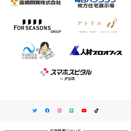
Twitter
Facebook
Instagram
LINE
You Tube
TikTok
広告掲載について