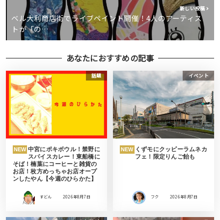
新しい投稿
ベル大利商店街でライブペイント開催！4人のアーティス
トが「の…
あなたにおすすめの記事
話題
イベント
中宮にポキボウル！禁野に
くずモにクッピーラムネカ
NEW
NEW
スパイスカレー！東船橋に
フェ！限定りんご飴も
そば！楠葉にコーヒーと雑貨の
お店！枚方めっちゃお店オープ
ンしたやん【今週のひらかた】
すどん
2026年8月7日
フク
2026年8月7日