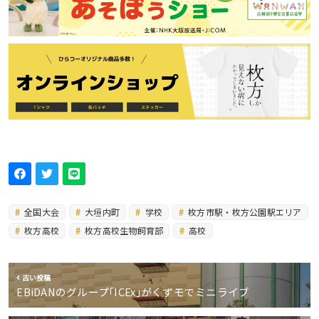
全国大会
大垣内町
学校
枚方市駅・枚方公園駅エリア
枚方高校
枚方高校生物飼育部
高校
古い投稿
EBiDANのグループ｢ICEx｣がくずモでミニライブ