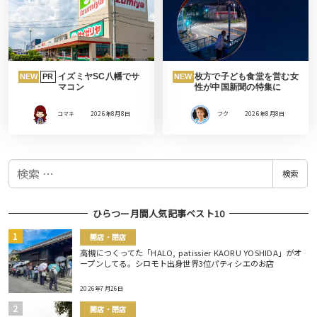
イズミヤSC八幡でサ
枚方で子ども食堂を営む女
NEW
PR
NEW
マコン
性が中国新聞の特集に
コマキ
2026年8月8日
フク
2026年8月8日
検
検索
索
ひらつー月間人気記事ベスト10
開店・閉店
高槻につくってた「HALO, patissier KAORU YOSHIDA」がオ
ープンしてる。シロモト出身世界3位パティシエのお店
2026年7月26日
開店・閉店