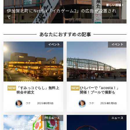
新しい投稿
伊加賀北町にNetflix「イカゲーム2」の広告が設置され
て…
あなたにおすすめの記事
イベント
イベント
「すみっコぐらし」無料上
ひらパーで「acosta！」
NEW
NEW
映会＠総文
開催！プールで撮影も
フク
2026年8月9日
フク
2026年8月9日
PRニュース
ニュース