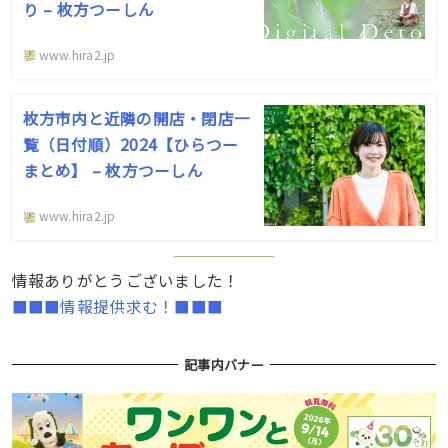
り – 枚方つーしん
www.hira2.jp
枚方市内と近隣の開店・閉店一
覧（日付順）2024【ひらつー
まとめ】 – 枚方つーしん
www.hira2.jp
情報ありがとうございました！
■■■情報提供求む！■■■
記事内バナー