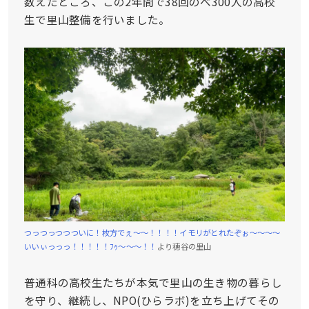
数えたところ、この2年間で38回のべ300人の高校
生で里山整備を行いました。
つっつっつつついに！枚方でぇ〜〜！！！！イモリがとれたぞぉ〜〜〜〜
いいぃっっっ！！！！！ﾌｩ〜〜〜！！
より穂谷の里山
普通科の高校生たちが本気で里山の生き物の暮らし
を守り、継続し、NPO(ひらラボ)を立ち上げてその