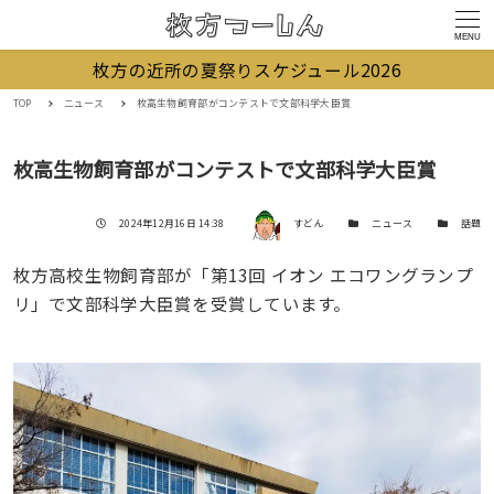
MENU
枚方の近所の夏祭りスケジュール2026
TOP
ニュース
枚高生物飼育部がコンテストで文部科学大臣賞
枚高生物飼育部がコンテストで文部科学大臣賞
著者
投稿日
カテゴリー
カテゴリー
2024年12月16日 14:38
すどん
ニュース
話題
枚方高校生物飼育部が「第13回 イオン エコワングランプ
リ」で文部科学大臣賞を受賞しています。