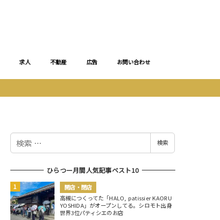
求人
不動産
広告
お問い合わせ
検
検索
索
ひらつー月間人気記事ベスト10
開店・閉店
高槻につくってた「HALO, patissier KAORU
YOSHIDA」がオープンしてる。シロモト出身
世界3位パティシエのお店