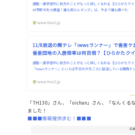
通勤・通学途中に枚方のことがもっと詳しくなれる【ひらかたクイズ
43市町村を大調査！誰も知らんキング」は、今まで誰も調べた…
www.hira2.jp
11/8放送の関テレ「newsランナー」で香里
香里団地の入居倍率は何百倍？【ひらかたクイズ
通勤・通学途中に枚方のことがもっと詳しくなれる【ひらかたクイ
「newsランナー」といえば平日の夕方ごろに放送している関西テ
www.hira2.jp
「TH130」さん、「oichan」さん、「なん
ました！
■■■情報提供求む！■■■
広