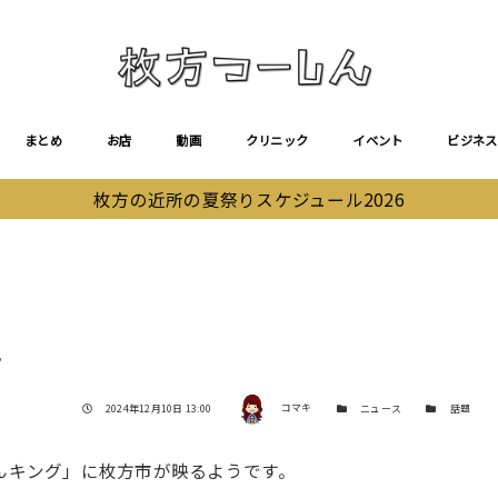
まとめ
お店
動画
クリニック
イベント
ビジネス
枚方の近所の夏祭りスケジュール2026
地
著者
投稿日
カテゴリー
カテゴリー
2024年12月10日 13:00
コマキ
ニュース
話題
らんキング」に枚方市が映るようです。