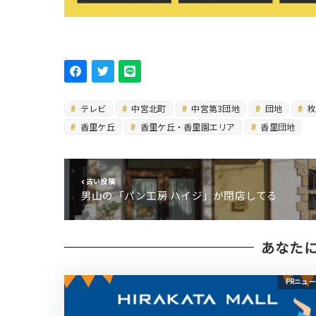
テレビ
中宮北町
中宮第3団地
団地
枚
香里ケ丘
香里ケ丘・香里園エリア
香里団地
古い投稿
男山の「パン工房 ハイジ」が閉店してる
あなた
PRニュ