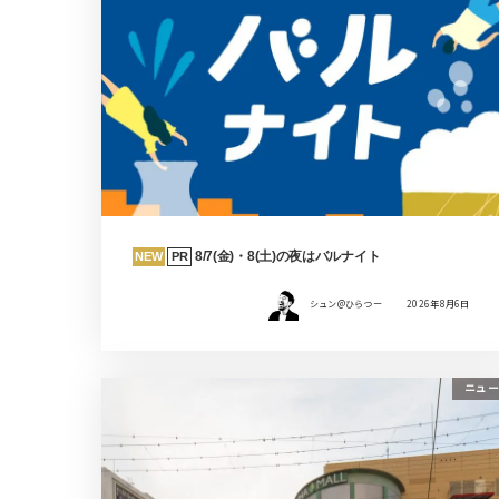
8/7(金)・8(土)の夜はバルナイト
NEW
PR
シュン@ひらつー
2026年8月6日
ニュー