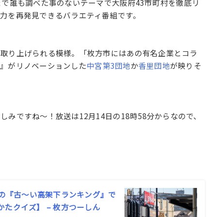
まで誰も調べた事のないテーマで大阪府43市町村を徹底リ
力を再発見できるバラエティ番組です。
が取り上げられる模様。「枚方市にはあの有名企業とコラ
品』がリノベーションした
中宮第3団地
か
香里団地
が映りそ
みですね〜！放送は12月14日の18時58分からなので、
」の『古〜い高架下ランキング』で
たクイズ】 – 枚方つーしん