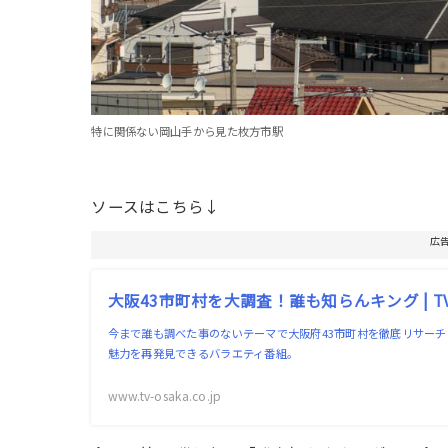
特に関係ない岡山手から見た枚方市駅
ソースはこちら↓
広
大阪43市町村を大調査！誰も知らんキング | T
今まで誰も調べた事のないテーマで大阪府43市町村を徹底リサー
魅力を再発見できるバラエティ番組。
www.tv-osaka.co.jp