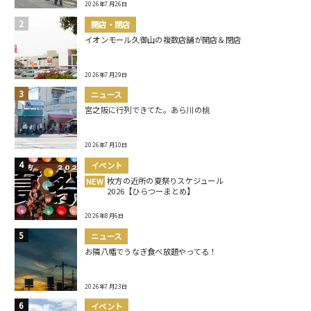
2026年7月26日
開店・閉店
イオンモール久御山の複数店舗が開店＆閉店
2026年7月29日
ニュース
宮之阪に行列できてた。あら川の桃
2026年7月10日
イベント
枚方の近所の夏祭りスケジュール
NEW
2026【ひらつーまとめ】
2026年8月6日
ニュース
お隣八幡でうなぎ食べ放題やってる！
2026年7月23日
イベント