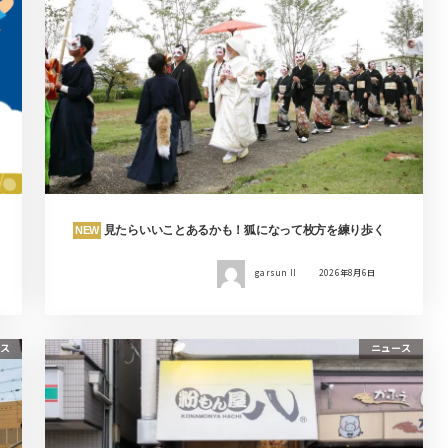
見たらいいことあるかも！狐になって枚方を練り歩く
NEW
garsun II
2026年8月6日
ス
ニュース