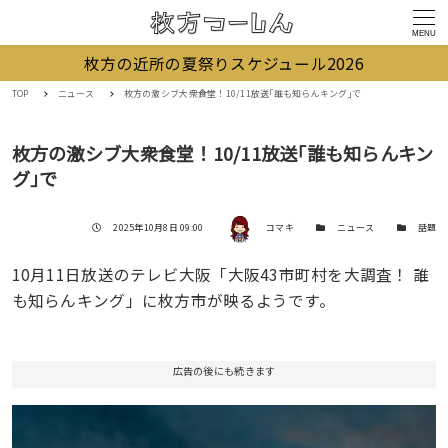
MENU
枚方の近所の夏祭りスケジュール2026
TOP
ニュース
枚方の激シブ大衆食堂！10/11放送｢誰も知らんキング｣で
枚方の激シブ大衆食堂！10/11放送｢誰も知らんキン
グ｣で
著者
投稿日
カテゴリー
カテゴリー
2025年10月8日 09:00
コマキ
ニュース
話題
10月11日放送のテレビ大阪「大阪43市町村を大調査！ 誰
も知らんキング」に枚方市が映るようです。
広告の後にも続きます