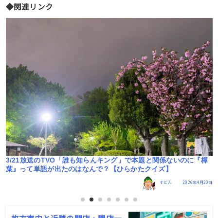
◆関連リンク
樟
あした放送｢誰も知らんキング｣に枚方の大学
フク
2026年3月6日
0日
枚方市内と近隣の開店・閉店一