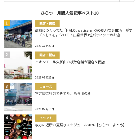
ひらつー月間人気記事ベスト10
開店・閉店
高槻につくってた「HALO, patissier KAORU YOSHIDA」がオ
ープンしてる。シロモト出身世界3位パティシエのお店
2026年7月26日
開店・閉店
イオンモール久御山の複数店舗が開店＆閉店
2026年7月29日
ニュース
宮之阪に行列できてた。あら川の桃
2026年7月10日
イベント
枚方の近所の夏祭りスケジュール2026【ひらつーまとめ】