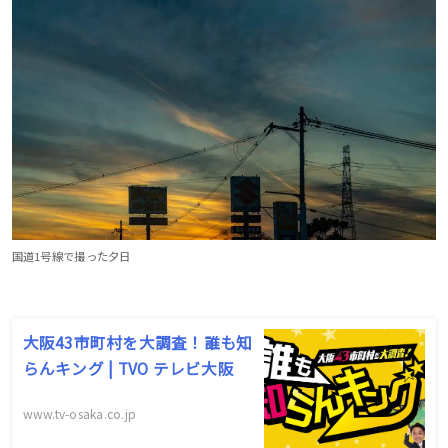
国道1号線で撮った夕日
大阪43市町村を大調査！誰も知
らんキング | TVO テレビ大阪
www.tv-osaka.co.jp