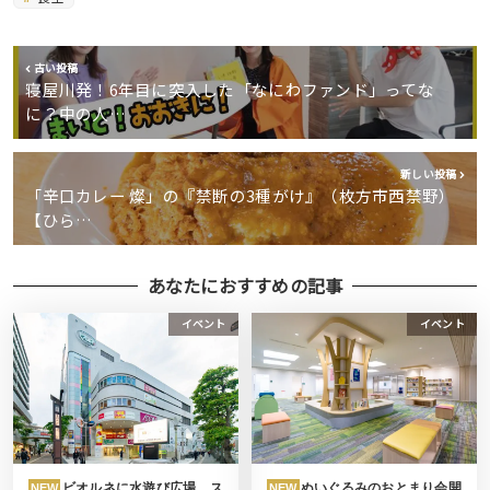
古い投稿
寝屋川発！6年目に突入した「なにわファンド」ってな
に？中の人…
新しい投稿
「辛口カレー 燦」の『禁断の3種がけ』（枚方市西禁野）
【ひら…
あなたにおすすめの記事
イベント
イベント
ビオルネに水遊び広場。ス
ぬいぐるみのおとまり会開
NEW
NEW