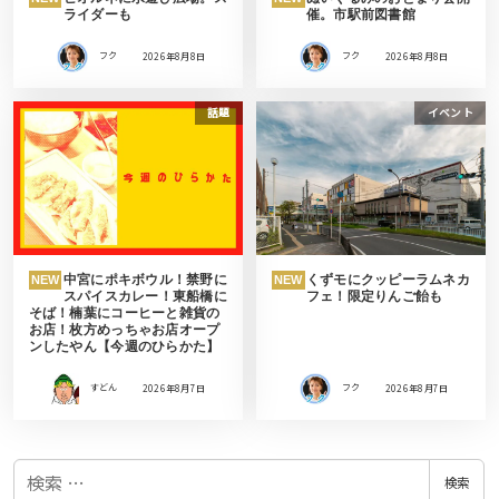
ライダーも
催。市駅前図書館
フク
2026年8月8日
フク
2026年8月8日
話題
イベント
中宮にポキボウル！禁野に
くずモにクッピーラムネカ
NEW
NEW
スパイスカレー！東船橋に
フェ！限定りんご飴も
そば！楠葉にコーヒーと雑貨の
お店！枚方めっちゃお店オープ
ンしたやん【今週のひらかた】
すどん
2026年8月7日
フク
2026年8月7日
検
検索
索