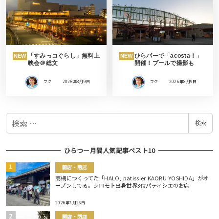
「すみっコぐらし」無料上
ひらパーで「acosta！」
NEW
NEW
映会＠総文
開催！プールで撮影も
フク
2026年8月9日
フク
2026年8月9日
検
検索
索
ひらつー月間人気記事ベスト10
開店・閉店
高槻につくってた「HALO, patissier KAORU YOSHIDA」がオ
ープンしてる。シロモト出身世界3位パティシエのお店
2026年7月26日
開店・閉店