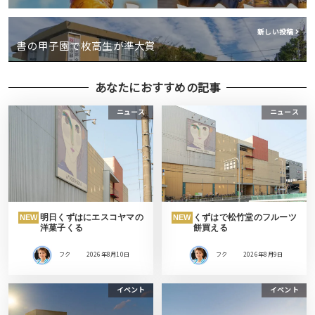
新しい投稿
書の甲子園で枚高生が準大賞
あなたにおすすめの記事
ニュース
ニュース
明日くずはにエスコヤマの
くずはで松竹堂のフルーツ
NEW
NEW
洋菓子くる
餅買える
フク
2026年8月10日
フク
2026年8月9日
イベント
イベント