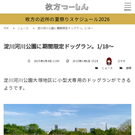
MENU
枚方の近所の夏祭りスケジュール2026
TOP
ニュース
淀川河川公園に期間限定ドッグラン。1/18〜
淀川河川公園に期間限定ドッグラン。1/18〜
著者
投稿日
更新日
2025年1月4日 11:00
2025年1月6日 15:28
コマキ
カテゴリー
カテゴリー
ニュース
話題
淀川河川公園大塚地区に小型犬専用のドッグランができる
ようです。