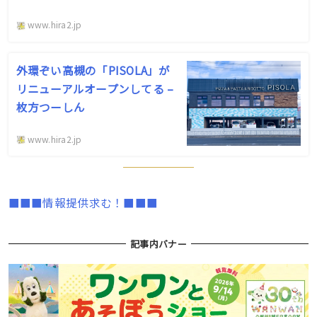
www.hira2.jp
外環ぞい高槻の「PISOLA」が
リニューアルオープンしてる –
枚方つーしん
www.hira2.jp
■■■情報提供求む！■■■
記事内バナー