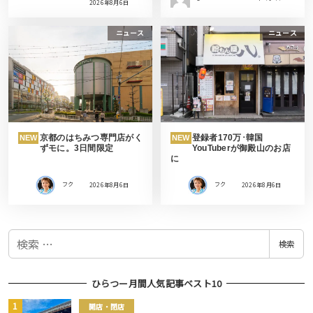
2026年8月6日
ニュース
ニュース
京都のはちみつ専門店がく
登録者170万･韓国
NEW
NEW
ずモに。3日間限定
YouTuberが御殿山のお店
に
フク
2026年8月6日
フク
2026年8月6日
検
検索
索
ひらつー月間人気記事ベスト10
開店・閉店