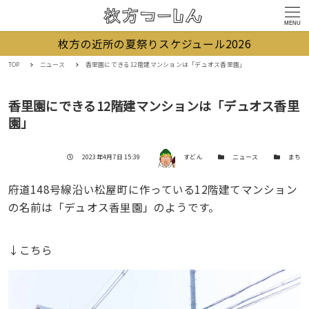
MENU
枚方の近所の夏祭りスケジュール2026
TOP
ニュース
香里園にできる12階建マンションは「デュオス香里園」
香里園にできる12階建マンションは「デュオス香里
園」
著者
投稿日
カテゴリー
カテゴリー
2023年4月7日 15:39
すどん
ニュース
まち
府道148号線沿い松屋町に作っている12階建てマンション
の名前は「デュオス香里園」のようです。
↓こちら