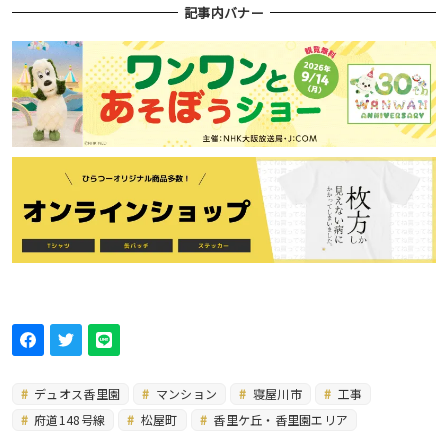
記事内バナー
デュオス香里園
マンション
寝屋川市
工事
府道148号線
松屋町
香里ケ丘・香里園エリア