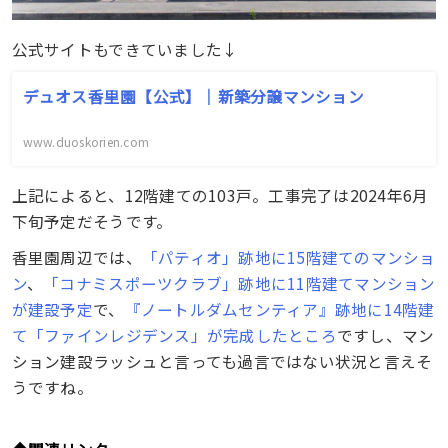
公式サイトもできていました↓
デュオス香里園【公式】｜新築分譲マンション
www.duoskorien.com
上記によると、12階建ての103戸。工事完了は2024年6月
下旬予定だそうです。
香里園周辺では、
「パティオ」跡地に15階建てのマンショ
ン
、
「コナミスポーツクラブ」跡地に11階建てマンション
が建設予定
で、
『ノートルダムセンティア』跡地に14階建
て「ファインレジデンス」が完成したところ
ですし、マン
ション建設ラッシュと言っても過言ではない状況と言えそ
うですね。