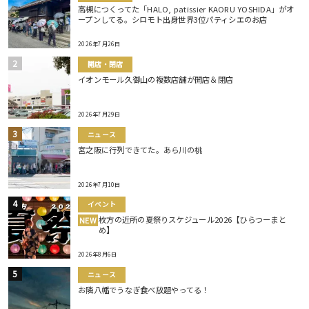
高槻につくってた「HALO, patissier KAORU YOSHIDA」がオ
ープンしてる。シロモト出身世界3位パティシエのお店
2026年7月26日
開店・閉店
イオンモール久御山の複数店舗が開店＆閉店
2026年7月29日
ニュース
宮之阪に行列できてた。あら川の桃
2026年7月10日
イベント
枚方の近所の夏祭りスケジュール2026【ひらつーまと
NEW
め】
2026年8月6日
ニュース
お隣八幡でうなぎ食べ放題やってる！