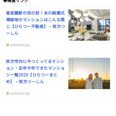
◆
関連リンク
香里園駅の目の前！あの結婚式
場跡地のマンションはこんな感
じ【ひらつー不動産】 – 枚方つ
ーしん
www.hira2.jp
枚方市内に今つくってるマンシ
ョン・去年今年できたマンショ
ン一覧2023【ひらつーまと
め】 – 枚方つーしん
www.hira2.jp