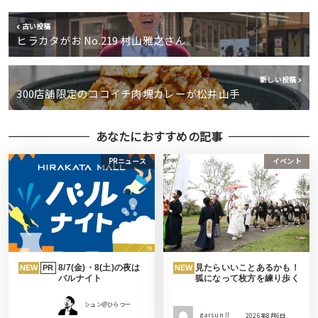
古い投稿
ヒラカタがお No.219 村山雅之さん
新しい投稿
300店舗限定のココイチ肉塊カレーが松井山手
あなたにおすすめの記事
PRニュース
イベント
8/7(金)・8(土)の夜は
見たらいいことあるかも！
NEW
PR
NEW
バルナイト
狐になって枚方を練り歩く
シュン@ひらつー
garsun II
2026年8月6日