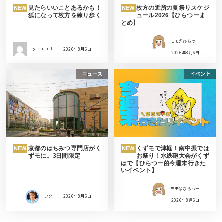
見たらいいことあるかも！
枚方の近所の夏祭りスケジ
NEW
NEW
狐になって枚方を練り歩く
ュール2026【ひらつーま
とめ】
モモ＠ひらつー
garsun II
2026年8月6日
2026年8月6日
ニュース
イベント
京都のはちみつ専門店がく
くずモで津軽！南中振では
NEW
NEW
ずモに。3日間限定
お祭り！水鉄砲大会がくず
はで【ひらつー的今週末行きた
いイベント】
モモ＠ひらつー
フク
2026年8月6日
2026年8月6日