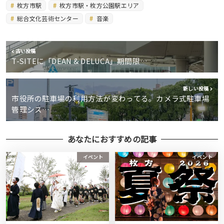
枚方市駅
枚方市駅・枚方公園駅エリア
総合文化芸術センター
音楽
古い投稿
T-SITEに「DEAN & DELUCA」期間限…
新しい投稿
市役所の駐車場の利用方法が変わってる。カメラ式駐車場
管理シス…
あなたにおすすめの記事
イベント
イベント