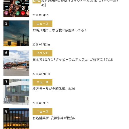
枚方の近所の夏祭りスケジュール2026【ひらつーまと
NEW
め】
2026年8月6日
ニュース
お隣八幡でうなぎ食べ放題やってる！
2026年7月23日
イベント
日本で1台だけ｢クッピーラムネカフェ｣が枚方に！7/18
2026年7月17日
ニュース
枚方モールが全館休館。8/26
2026年8月3日
ニュース
有名建築家･安藤忠雄が枚方に