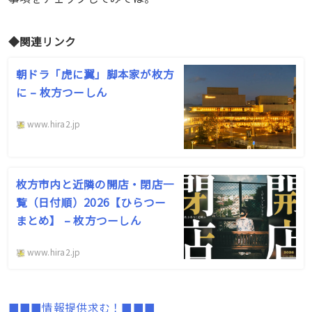
◆関連リンク
朝ドラ「虎に翼」脚本家が枚方
に – 枚方つーしん
www.hira2.jp
枚方市内と近隣の開店・閉店一
覧（日付順）2026【ひらつー
まとめ】 – 枚方つーしん
www.hira2.jp
■■■情報提供求む！■■■