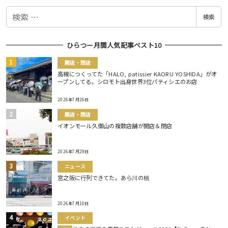
検
検索
索
ひらつー月間人気記事ベスト10
開店・閉店
高槻につくってた「HALO, patissier KAORU YOSHIDA」がオ
ープンしてる。シロモト出身世界3位パティシエのお店
2026年7月26日
開店・閉店
イオンモール久御山の複数店舗が開店＆閉店
2026年7月29日
ニュース
宮之阪に行列できてた。あら川の桃
2026年7月10日
イベント