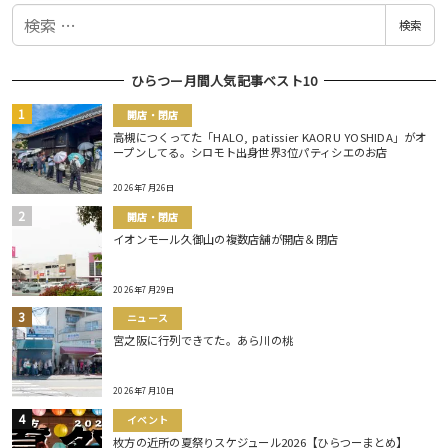
検
検索
索
ひらつー月間人気記事ベスト10
開店・閉店
高槻につくってた「HALO, patissier KAORU YOSHIDA」がオ
ープンしてる。シロモト出身世界3位パティシエのお店
2026年7月26日
開店・閉店
イオンモール久御山の複数店舗が開店＆閉店
2026年7月29日
ニュース
宮之阪に行列できてた。あら川の桃
2026年7月10日
イベント
枚方の近所の夏祭りスケジュール2026【ひらつーまとめ】