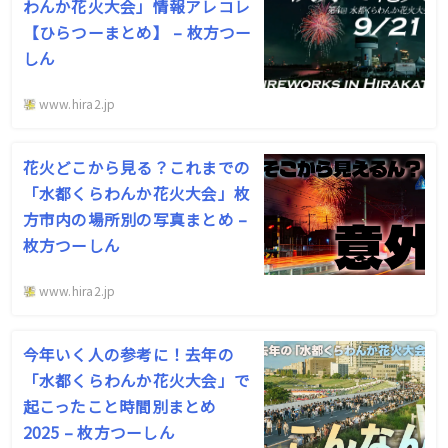
わんか花火大会」情報アレコレ
【ひらつーまとめ】 – 枚方つー
しん
www.hira2.jp
花火どこから見る？これまでの
「水都くらわんか花火大会」枚
方市内の場所別の写真まとめ –
枚方つーしん
www.hira2.jp
今年いく人の参考に！去年の
「水都くらわんか花火大会」で
起こったこと時間別まとめ
2025 – 枚方つーしん