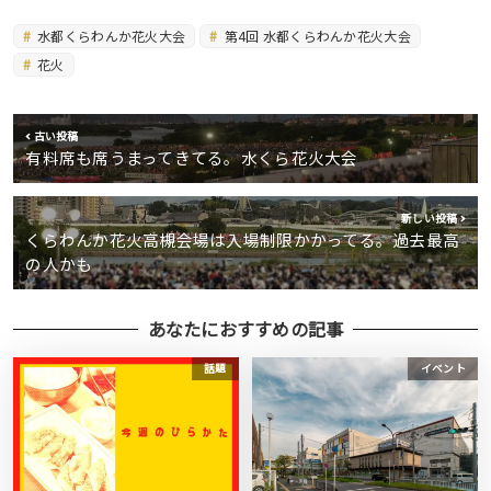
水都くらわんか花火大会
第4回 水都くらわんか花火大会
花火
古い投稿
有料席も席うまってきてる。水くら花火大会
新しい投稿
くらわんか花火高槻会場は入場制限かかってる。過去最高
の人かも
あなたにおすすめの記事
話題
イベント