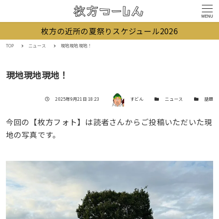
MENU
枚方の近所の夏祭りスケジュール2026
TOP
ニュース
現地現地現地！
現地現地現地！
著者
投稿日
カテゴリー
カテゴリー
2025年9月21日 18:23
すどん
ニュース
話題
今回の【枚方フォト】は読者さんからご投稿いただいた現
地の写真です。