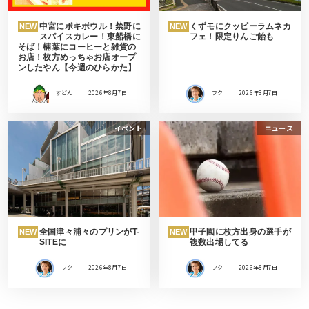
中宮にポキボウル！禁野に
くずモにクッピーラムネカ
NEW
NEW
スパイスカレー！東船橋に
フェ！限定りんご飴も
そば！楠葉にコーヒーと雑貨の
お店！枚方めっちゃお店オープ
ンしたやん【今週のひらかた】
すどん
2026年8月7日
フク
2026年8月7日
イベント
ニュース
全国津々浦々のプリンがT-
甲子園に枚方出身の選手が
NEW
NEW
SITEに
複数出場してる
フク
2026年8月7日
フク
2026年8月7日