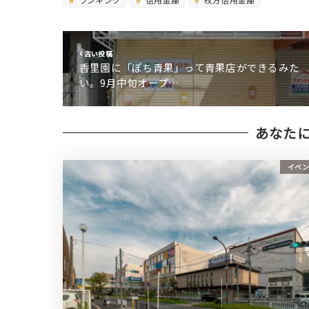
古い投稿
香里園に「ぽち青果」って青果店ができるみた
い。9月中旬オープ…
あなた
イベン