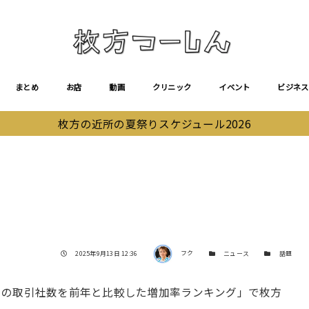
まとめ
お店
動画
クリニック
イベント
ビジネス
枚方の近所の夏祭りスケジュール2026
著者
投稿日
カテゴリー
カテゴリー
2025年9月13日 12:36
フク
ニュース
話題
クの取引社数を前年と比較した増加率ランキング」で枚方