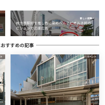
新しい投稿
枚方市駅前を推し色に染めへん？ビオルネ前の
ビジョンで応援広告…
におすすめの記事
ト
イベント