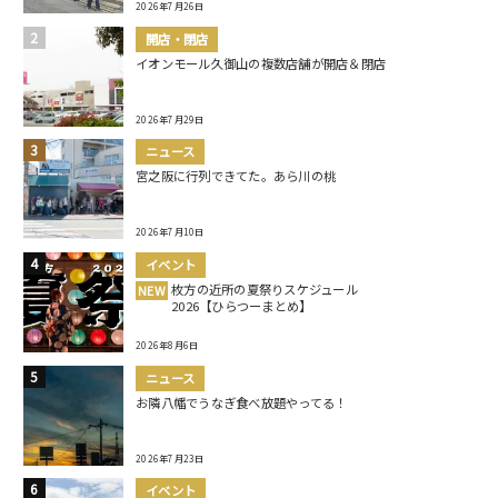
2026年7月26日
開店・閉店
イオンモール久御山の複数店舗が開店＆閉店
2026年7月29日
ニュース
宮之阪に行列できてた。あら川の桃
2026年7月10日
イベント
枚方の近所の夏祭りスケジュール
NEW
2026【ひらつーまとめ】
2026年8月6日
ニュース
お隣八幡でうなぎ食べ放題やってる！
2026年7月23日
イベント