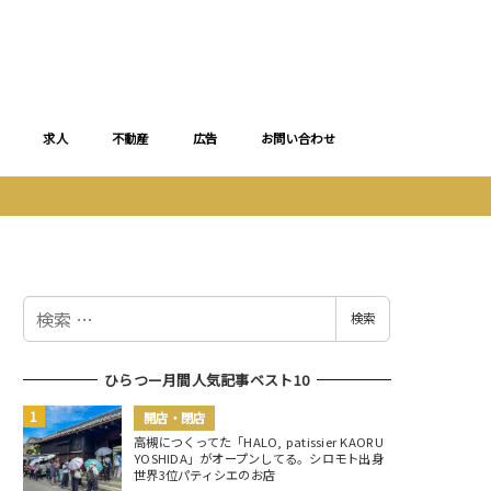
求人
不動産
広告
お問い合わせ
検
検索
索
ひらつー月間人気記事ベスト10
開店・閉店
高槻につくってた「HALO, patissier KAORU
YOSHIDA」がオープンしてる。シロモト出身
世界3位パティシエのお店