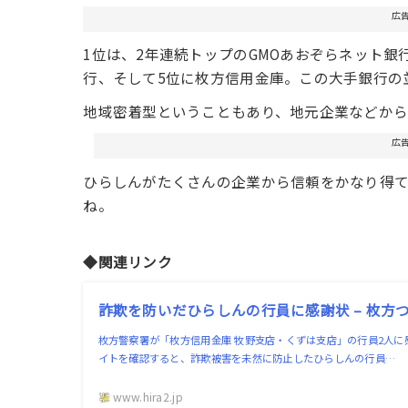
広
1位は、2年連続トップのGMOあおぞらネット銀行、
行、そして5位に枚方信用金庫。この大手銀行の
地域密着型ということもあり、地元企業などか
広
ひらしんがたくさんの企業から信頼をかなり得
ね。
◆関連リンク
詐欺を防いだひらしんの行員に感謝状 – 枚方
枚方警察署が「枚方信用金庫 牧野支店・くずは支店」の行員2人に
イトを確認すると、詐欺被害を未然に防止したひらしんの行員…
www.hira2.jp