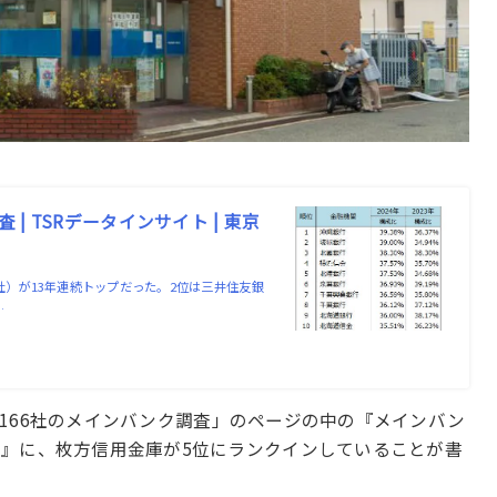
査 | TSRデータインサイト | 東京
264社）が13年連続トップだった。2位は三井住友銀
…
5,166社のメインバンク調査」のページの中の『メインバン
』に、枚方信用金庫が5位にランクインしていることが書