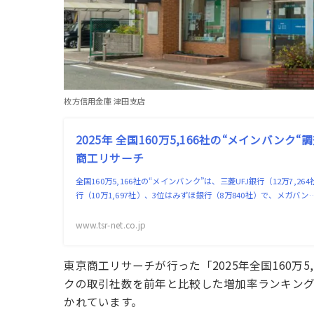
枚方信用金庫 津田支店
2025年 全国160万5,166社の“メインバンク“調
商工リサーチ
全国160万5,166社の“メインバンク”は、三菱UFJ銀行（12万7,
行（10万1,697社）、3位はみずほ銀行（8万840社）で、メガバン
www.tsr-net.co.jp
東京商工リサーチが行った「2025年全国160万
クの取引社数を前年と比較した増加率ランキング
かれています。