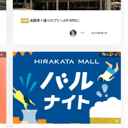
全国津々浦々のプリンがT-SITEに
NEW
フク
2026年8月7日
ス
PRニュース