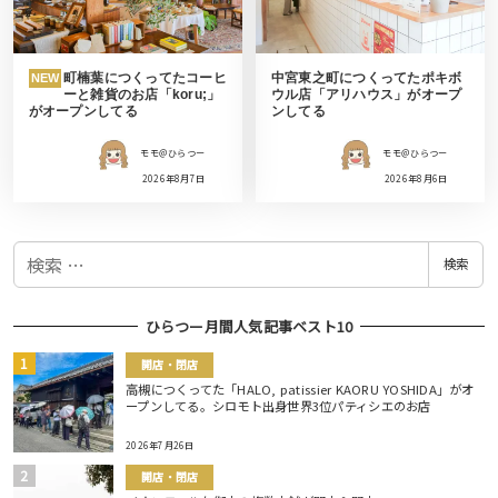
町楠葉につくってたコーヒ
中宮東之町につくってたポキボ
NEW
ーと雑貨のお店「koru;」
ウル店「アリハウス」がオープ
がオープンしてる
ンしてる
モモ＠ひらつー
モモ＠ひらつー
2026年8月7日
2026年8月6日
検
検索
索
ひらつー月間人気記事ベスト10
開店・閉店
高槻につくってた「HALO, patissier KAORU YOSHIDA」がオ
ープンしてる。シロモト出身世界3位パティシエのお店
2026年7月26日
開店・閉店