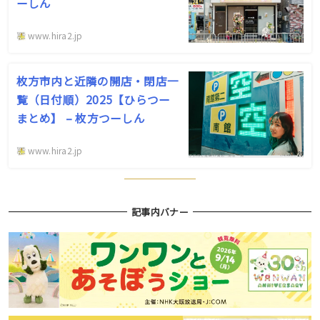
ーしん
www.hira2.jp
枚方市内と近隣の開店・閉店一
覧（日付順）2025【ひらつー
まとめ】 – 枚方つーしん
www.hira2.jp
記事内バナー