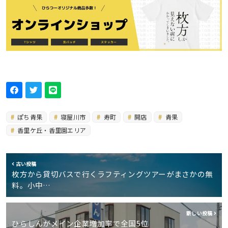
ぽち青果
寝屋川市
寿町
開店
青果
香里ケ丘・香里園エリア
古い投稿
枚方から貸切バスで行くラフティングツアーがまさかの無
料。小中…
新しい投稿
ひらしんがメイン企業増加率で全国5位