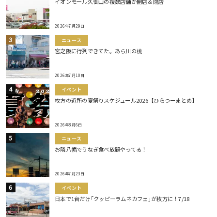
イオンモール久御山の複数店舗が開店＆閉店
2026年7月29日
ニュース
宮之阪に行列できてた。あら川の桃
2026年7月10日
イベント
枚方の近所の夏祭りスケジュール2026【ひらつーまとめ】
2026年8月6日
ニュース
お隣八幡でうなぎ食べ放題やってる！
2026年7月23日
イベント
日本で1台だけ｢クッピーラムネカフェ｣が枚方に！7/18