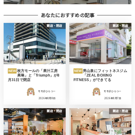
あなたにおすすめの記事
開店・閉店
開店・閉店
枚方モールの「果汁工房
男山泉にフィットネスジム
NEW
NEW
果琳」と「Triumph」が8
「ZEAL BOXING
月31日で閉店
FITNESS」ができてる
モモ＠ひらつー
モモ＠ひらつー
2026年8月8日
2026年8月7日
開店・閉店
開店・閉店