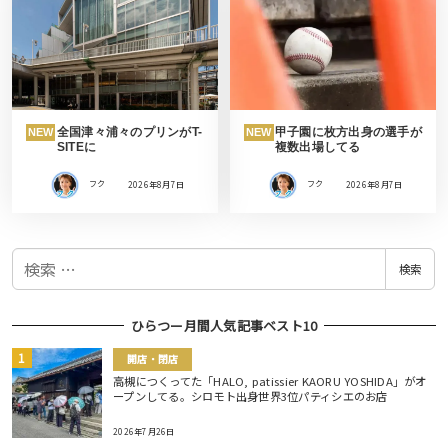
全国津々浦々のプリンがT-
甲子園に枚方出身の選手が
NEW
NEW
SITEに
複数出場してる
フク
2026年8月7日
フク
2026年8月7日
検
検索
索
ひらつー月間人気記事ベスト10
開店・閉店
高槻につくってた「HALO, patissier KAORU YOSHIDA」がオ
ープンしてる。シロモト出身世界3位パティシエのお店
2026年7月26日