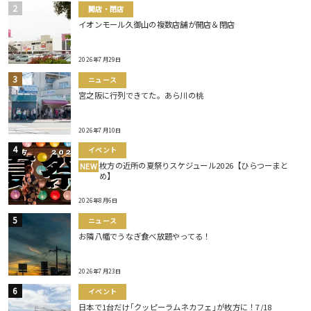
開店・閉店
イオンモール久御山の複数店舗が開店＆閉店
2026年7月29日
ニュース
宮之阪に行列できてた。あら川の桃
2026年7月10日
イベント
枚方の近所の夏祭りスケジュール2026【ひらつーまと
NEW
め】
2026年8月6日
ニュース
お隣八幡でうなぎ食べ放題やってる！
2026年7月23日
イベント
日本で1台だけ｢クッピーラムネカフェ｣が枚方に！7/18