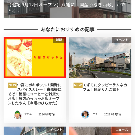
【追記:9月12日オープン】八幡に「国産うなぎ西政」がで
きる…
あなたにおすすめの記事
話題
イベント
中宮にポキボウル！禁野に
くずモにクッピーラムネカ
NEW
NEW
スパイスカレー！東船橋に
フェ！限定りんご飴も
そば！楠葉にコーヒーと雑貨の
お店！枚方めっちゃお店オープ
ンしたやん【今週のひらかた】
すどん
2026年8月7日
フク
2026年8月7日
イベント
ニュース