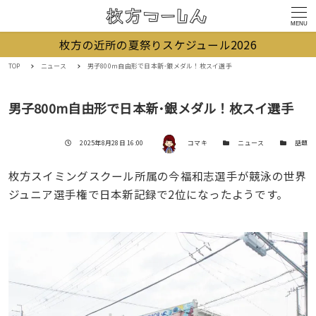
MENU
枚方の近所の夏祭りスケジュール2026
TOP
ニュース
男子800m自由形で日本新･銀メダル！枚スイ選手
男子800m自由形で日本新･銀メダル！枚スイ選手
著者
投稿日
カテゴリー
カテゴリー
2025年8月28日 16:00
コマキ
ニュース
話題
枚方スイミングスクール所属の今福和志選手が競泳の世界
ジュニア選手権で日本新記録で2位になったようです。